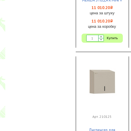
MERIDA STELLA R MINI V
металл матовый 1/1
11 010.20
i
цена за штуку
11 010.20
i
цена за коробку
Купить
Арт. 210125
Диспенсер для