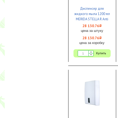
Диспенсер для
жидкого мыла 1200 мл
MERIDA STELLA R Anti
Finger сенсорный
28 130.76
i
металл 1/1
цена за штуку
28 130.76
i
цена за коробку
Купить