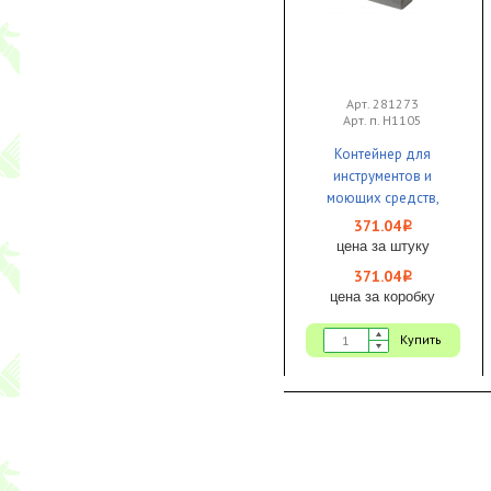
Арт. 281273
Арт. п. H1105
Контейнер для
инструментов и
моющих средств,
переносной 1/20
371.04
i
цена за штуку
371.04
i
цена за коробку
Купить