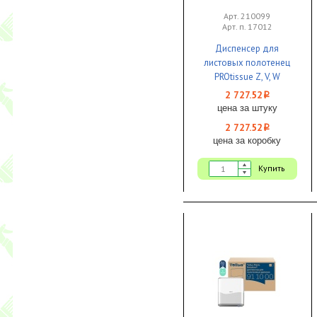
Арт. 210099
Арт. п. 17012
Диспенсер для
листовых полотенец
PROtissue Z, V, W
пластик белый размер
2 727.52
i
М 1/1
цена за штуку
2 727.52
i
цена за коробку
Купить