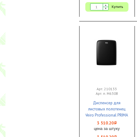
Купить
Арт. 210133
Арт. п. M630B
Диспенсер для
листовых полотенец
Veiro Professional PRIMA
Future Z, V, W пластик
3 510.20
i
черный
цена за штуку