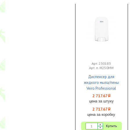
Арт. 230183
Арт. п. M250MW
Диспенсер для
жидкого мыла/пены
Veiro Professional
SAVONA Future
2 717.67
i
картриджный пластик
цена за штуку
белый 1/1
2 717.67
i
цена за коробку
Купить