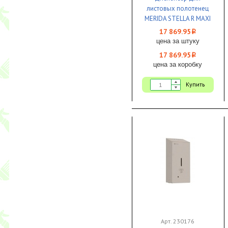
листовых полотенец
MERIDA STELLA R MAXI
Anti Finger V металл
17 869.95
i
матовый 1/1
цена за штуку
17 869.95
i
цена за коробку
Купить
Арт. 230176