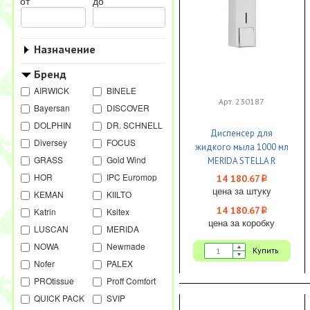
от
до
Назначение
Бренд
AIRWICK
BINELE
Арт. 230187
Bayersan
DISCOVER
DOLPHIN
DR. SCHNELL
Диспенсер для
Diversey
FOCUS
жидкого мыла 1000 мл
GRASS
Gold Wind
MERIDA STELLA R
металл матовый 1/1
HOR
IPC Euromop
14 180.67
i
цена за штуку
KEMAN
KIILTO
14 180.67
Katrin
Ksitex
i
цена за коробку
LUSCAN
MERIDA
NOWA
Newmade
Купить
Nofer
PALEX
PROtissue
Proff Comfort
QUICK PACK
SVIP