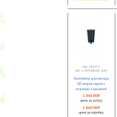
Арт. 281251
Арт. п. DUS68LGR- grey
Контейнер для мусора
68 литров серый с
педалью и крышкой
Bayersan 1/4
1 860.00
i
цена за штуку
1 860.00
i
цена за коробку