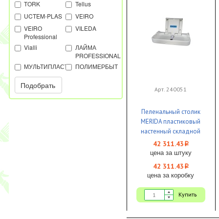
TORK
Tellus
UCTEM-PLAS
VEIRO
VEIRO
VILEDA
Professional
Vialli
ЛАЙМА
PROFESSIONAL
МУЛЬТИПЛАСТ
ПОЛИМЕРБЫТ
Подобрать
Арт. 240051
Пеленальный столик
MERIDA пластиковый
настенный складной
белый 1/2
42 311.43
i
цена за штуку
42 311.43
i
цена за коробку
Купить