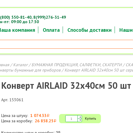
(800) 550-81-40,
8(999)276-31-49
н-пт: 09:00 до 17:30
Наша компания
Оплата
Способы доставки
Наши
авная
/
Каталог
/
БУМАЖНАЯ ПРОДУКЦИЯ, САЛФЕТКИ, СКАТЕРТИ
/
СКА
нверты бумажные для приборов
/ Конверт AIRLAID 32x40см 50 шт сер
Конверт AIRLAID 32x40см 50 шт
Арт. 153061
Цена за штуку:
1 074.33
i
Купить
Цена за коробку:
26 858.25
i
Количество штук в коробке: 25