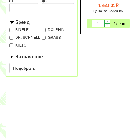
от
до
1 683.01
i
цена за коробку
Бренд
Купить
BINELE
DOLPHIN
DR. SCHNELL
GRASS
KIILTO
Назначение
Подобрать