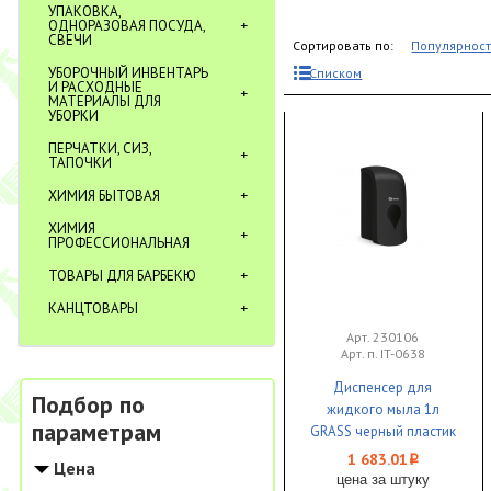
УПАКОВКА,
ОДНОРАЗОВАЯ ПОСУДА,
СВЕЧИ
Сортировать по:
Популярнос
УБОРОЧНЫЙ ИНВЕНТАРЬ
Списком
И РАСХОДНЫЕ
МАТЕРИАЛЫ ДЛЯ
УБОРКИ
ПЕРЧАТКИ, СИЗ,
ТАПОЧКИ
ХИМИЯ БЫТОВАЯ
ХИМИЯ
ПРОФЕССИОНАЛЬНАЯ
ТОВАРЫ ДЛЯ БАРБЕКЮ
КАНЦТОВАРЫ
Арт. 230106
Арт. п. IT-0638
Диспенсер для
Подбор по
жидкого мыла 1л
параметрам
GRASS черный пластик
1/1
1 683.01
i
Цена
цена за штуку