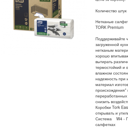
Количество штук 
Нетканые салфет
TORK Premium
Поддерживайте ч
загруженной кух
нетканым матери
хорошо впитываю
вытирать различ
термостойкий и 
влажном состоян
надежность при 
материал изгото
происхождения* и
переработанных 
снизить воздейс
Коробки Tork Eas
открывать и утил
Система W4 - П
салфетках