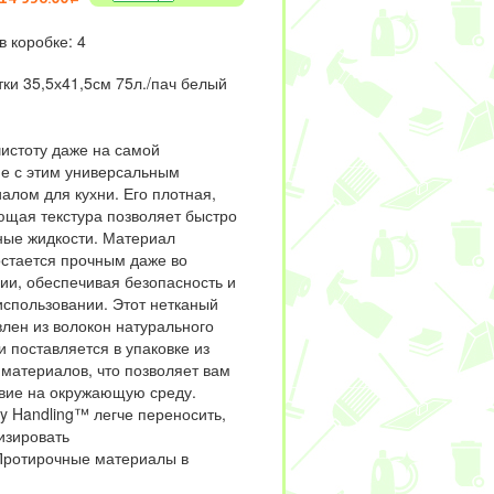
в коробке: 4
ки 35,5х41,5см 75л./пач белый
истоту даже на самой
не с этим универсальным
алом для кухни. Его плотная,
щая текстура позволяет быстро
ные жидкости. Материал
остается прочным даже во
ии, обеспечивая безопасность и
использовании. Этот нетканый
влен из волокон натурального
 поставляется в упаковке из
материалов, что позволяет вам
твие на окружающую среду.
y Handling™ легче переносить,
изировать
ротирочные материалы в