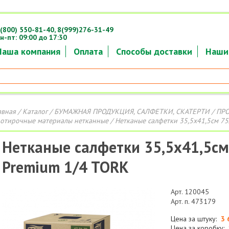
(800) 550-81-40,
8(999)276-31-49
н-пт: 09:00 до 17:30
Наша компания
Оплата
Способы доставки
Наши
авная
/
Каталог
/
БУМАЖНАЯ ПРОДУКЦИЯ, САЛФЕТКИ, СКАТЕРТИ
/
ПР
отирочные материалы нетканные
/ Нетканые салфетки 35,5х41,5см 75
Нетканые салфетки 35,5х41,5см
Premium 1/4 TORK
Арт. 120045
Арт. п. 473179
Цена за штуку:
3 
Цена за коробку: