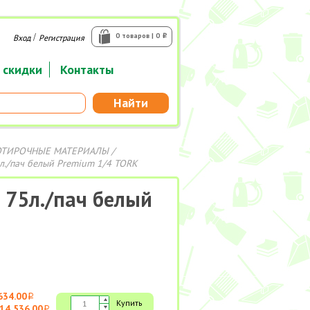
/
0 товаров | 0
Вход
Регистрация
i
 скидки
Контакты
Найти
ОТИРОЧНЫЕ МАТЕРИАЛЫ
/
л./пач белый Premium 1/4 TORK
 75л./пач белый
634.00
i
Купить
14 536.00
i