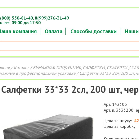
(800) 550-81-40,
8(999)276-31-49
н-пт: 09:00 до 17:30
Наша компания
Оплата
Способы доставки
Наши
авная
/
Каталог
/
БУМАЖНАЯ ПРОДУКЦИЯ, САЛФЕТКИ, СКАТЕРТИ
/
СА
мажные в профессиональной упаковке
/ Салфетки 33*33 2сл, 200 шт, 
Салфетки 33*33 2сл, 200 шт, че
Арт. 143306
Арт. п. 3333200че
Цена за штуку:
42
Цена за коробку:
Количество штук 