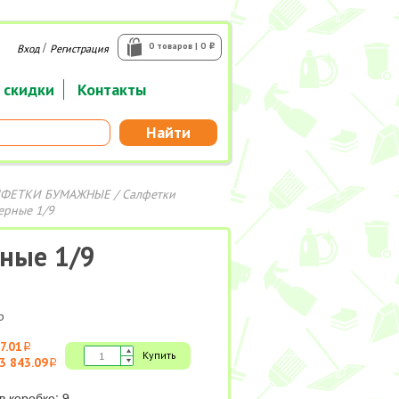
/
0 товаров | 0
Вход
Регистрация
i
 скидки
Контакты
Найти
ЛФЕТКИ БУМАЖНЫЕ
/
Салфетки
черные 1/9
рные 1/9
р
7.01
i
Купить
3 843.09
i
в коробке: 9