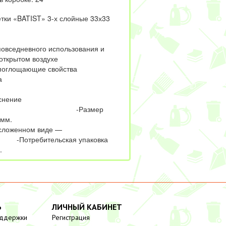
ки «BATIST» 3-х слойные 33х33
повседневного использования и
открытом воздухе
поглощающие свойства
а
иснение
ное -Размер
30мм.
 сложенном виде —
Потребительская упаковка
.
Ь
ЛИЧНЫЙ КАБИНЕТ
оддержки
Регистрация