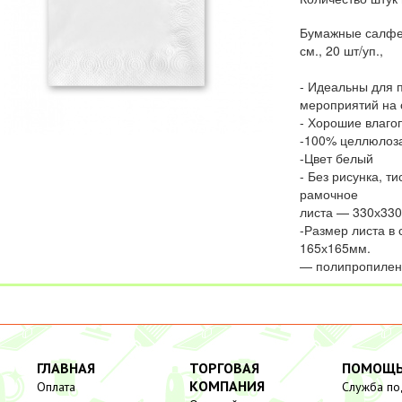
Бумажные салфет
см., 20 шт/уп.,
- Идеальны для 
мероприятий на 
- Хорошие влаго
-100% целлюлоз
-Цвет белый
- Без рисунка, т
рамоч
листа — 330х3
-Размер листа в
165х165мм. -
— полипропилен
ГЛАВНАЯ
ТОРГОВАЯ
ПОМОЩ
КОМПАНИЯ
Оплата
Служба п