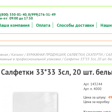
(800) 550-81-40,
8(999)276-31-49
н-пт: 09:00 до 17:30
Наша компания
Оплата
Способы доставки
Наши
авная
/
Каталог
/
БУМАЖНАЯ ПРОДУКЦИЯ, САЛФЕТКИ, СКАТЕРТИ
/
СА
мажные в профессиональной упаковке
/ Салфетки 33*33 3сл, 20 шт. бе
Салфетки 33*33 3сл, 20 шт. бел
Арт. 143244
Арт. п. 4000
Цена за штуку:
49
Цена за коробку:
Количество штук 