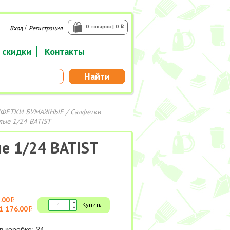
/
0 товаров | 0
Вход
Регистрация
i
 скидки
Контакты
Найти
ЛФЕТКИ БУМАЖНЫЕ
/
Салфетки
лые 1/24 BATIST
ые 1/24 BATIST
.00
i
Купить
1 176.00
i
в коробке: 24