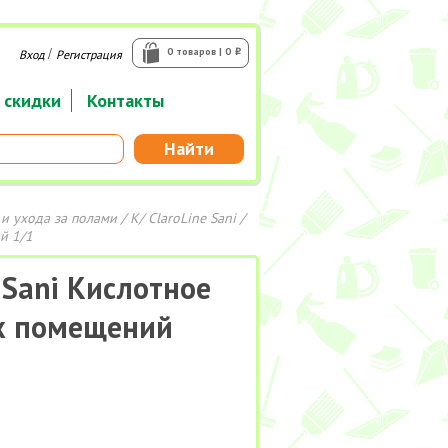
/
0 товаров | 0
Вход
Регистрация
i
 скидки
Контакты
Найти
 и ухода за полами
/ К/ ClaroLine Sani /
й 1/1
e Sani Кислотное
ых помещений