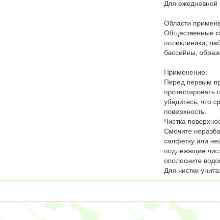
Для ежедневной 
Области примене
Общественные с
поликлиники, ла
бассейны, образ
Применение:
Перед первым п
протестировать с
убедитесь, что с
поверхность.
Чистка поверхнос
Смочите неразб
салфетку или не
подлежащие чист
ополосните водо
Для чистки унита