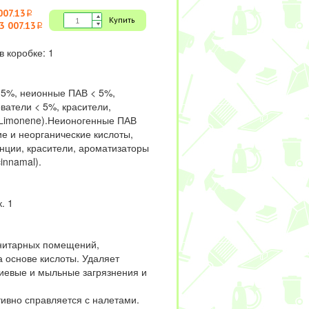
007.13
i
Купить
3 007.13
i
в коробке: 1
5%, неионные ПАВ < 5%,
ватели < 5%, красители,
Limonene).Неионогенные ПАВ
е и неорганические кислоты,
нции, красители, ароматизаторы
cinnamal).
. 1
нитарных помещений,
а основе кислоты. Удаляет
иевые и мыльные загрязнения и
ивно справляется с налетами.