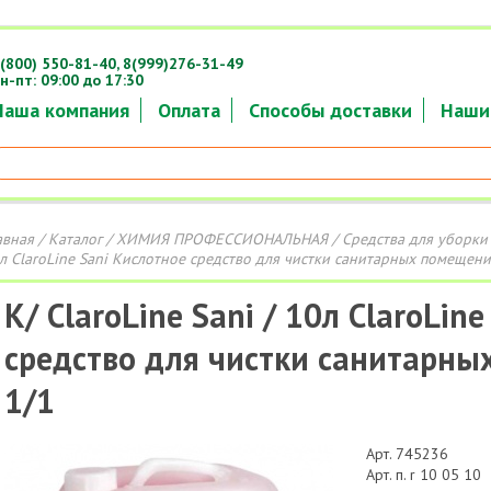
(800) 550-81-40,
8(999)276-31-49
н-пт: 09:00 до 17:30
Наша компания
Оплата
Способы доставки
Наши
авная
/
Каталог
/
ХИМИЯ ПРОФЕССИОНАЛЬНАЯ
/
Средства для уборки
л ClaroLine Sani Кислотное средство для чистки санитарных помещени
К/ ClaroLine Sani / 10л ClaroLin
средство для чистки санитарн
1/1
Арт. 745236
Арт. п. r 10 05 10