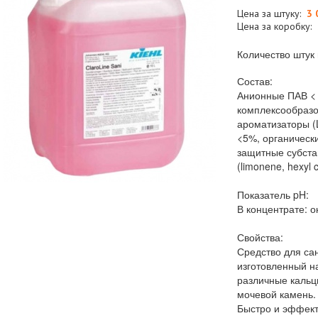
Цена за штуку:
3 
Цена за коробку:
Количество штук 
Состав:
Анионные ПАВ < 
комплексообразо
ароматизаторы (
<5%, органически
защитные субста
(limonene, hexyl 
Показатель pH:
В концентрате: ок
Свойства:
Средство для са
изготовленный н
различные кальц
мочевой камень.
Быстро и эффект