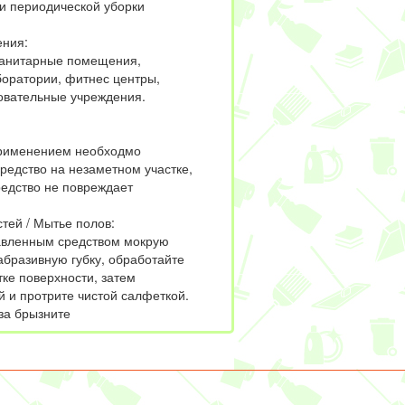
и периодической уборки
ния:
анитарные помещения,
боратории, фитнес центры,
овательные учреждения.
рименением необходмо
редство на незаметном участке,
редство не повреждает
тей / Мытье полов:
авленным средством мокрую
абразивную губку, обработайте
ке поверхности, затем
й и протрите чистой салфеткой.
за брызните