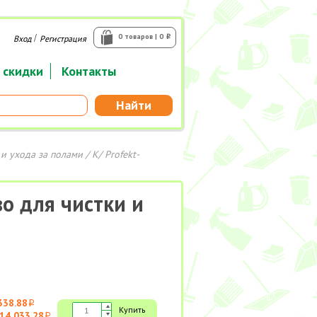
/
0 товаров | 0
Вход
Регистрация
i
 скидки
Контакты
Найти
 и ухода за полами
/ К/ Profekt-
во для чистки и
338.88
i
Купить
14 033.28
i