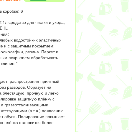
в коробке: 6
t 1л средство для чистки и ухода,
IEHL
ния:
любых водостойких эластичных
ле и с защитным покрытием:
полиолефин, резина. Паркет и
ным покрытием обрабатывать
клининг".
ает, распространяя приятный
без разводов. Образует на
а блестящую, прочную и легко
лировке защитную плёнку с
 и грязеотталкивающими
пятствующими (в т.ч.) появлению
от обуви. Полирование повышает
ма плёнка становится более