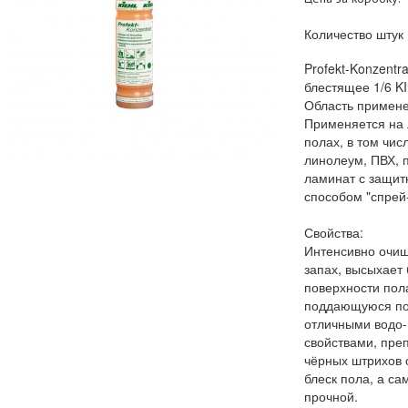
Количество штук 
Profekt-Konzentra
блестящее 1/6 K
Область примене
Применяется на 
полах, в том чис
линолеум, ПВХ, 
ламинат с защит
способом "спрей-
Свойства:
Интенсивно очищ
запах, высыхает 
поверхности пол
поддающуюся по
отличными водо-
свойствами, пре
чёрных штрихов 
блеск пола, а са
прочной.