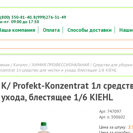
(800) 550-81-40,
8(999)276-31-49
н-пт: 09:00 до 17:30
Наша компания
Оплата
Способы доставки
Наши
авная
/
Каталог
/
ХИМИЯ ПРОФЕССИОНАЛЬНАЯ
/
Средства для уборки
nzentrat 1л средство для чистки и ухода, блестящее 1/6 KIEHL
К/ Profekt-Konzentrat 1л средст
ухода, блестящее 1/6 KIEHL
Арт. 747097
Арт. п. 300602
Цена за штуку:
2 
Цена за коробку: