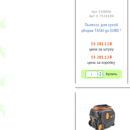
Арт. 540004
Арт. п. 7524184
Пылесос для сухой
уборки TASKI go EURO *
35 281.12
i
цена за штуку
35 281.12
i
цена за коробку
Купить