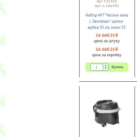
Арт. 525360
Арт. п. 166390
Набор №7 "Чистые окна
с Эволюшн": щетка-
шубка 35 см, склиз 35
см, скребок с лезвием,
16 660.21
i
ведро для мытья окон
цена за штуку
25 л, ручка
16 660.21
i
телескопическая 2х125
цена за коробку
см, салфетка
МикронКвик и
Купить
МикроТафф Бэйс 1/1
VILEDA