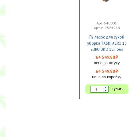
Арт. 540001
Арт. п. 7524248
Пылесос для сухой
уборки TASKI AERO 15
EURO ЭКО 15л без
механиз смотки шнура *
64 549.80
i
цена за штуку
64 549.80
i
цена за коробку
Купить