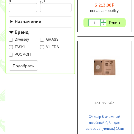
от
до
3 213.00
i
цена за коробку
Назначение
Купить
Бренд
Diversey
GRASS
TASKI
VILEDA
РОСМОП
Подобрать
Арт. 831362
Фильтр бумажный
двойной 4,7л для
пылесоса (мешок) 10шт.