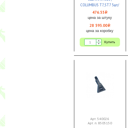
COLUMBUS Т7,ST7 5шт/
уп. неткан. 1/60
476.55
i
цена за штуку
28 593.00
i
цена за коробку
Купить
Арт. 540026
Арт. п. 8505150