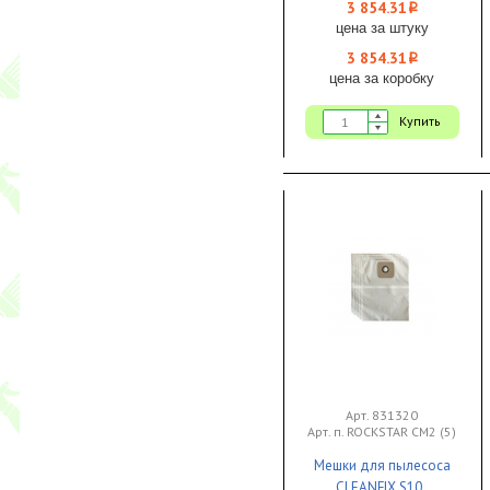
Dorsalino 1/1
3 854.31
i
цена за штуку
3 854.31
i
цена за коробку
Купить
Арт. 831320
Арт. п. ROCKSTAR CM2 (5)
Мешки для пылесоса
CLEANFIX S10 ,