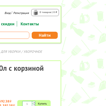
/
0 товаров | 0
Вход
Регистрация
i
 скидки
Контакты
Найти
 ДЛЯ УБОРКИ
/
УБОРОЧНОЕ
0л с корзиной
392.38
i
Купить
1 392.38
i