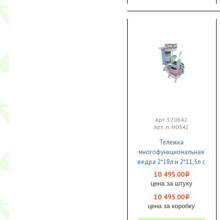
Арт. 520642
Арт. п. H0342
Тележка
многофункциональная
ведра 2*18л и 2*11,5л с
двумя лотками 1/1
10 495.00
i
цена за штуку
10 495.00
i
цена за коробку