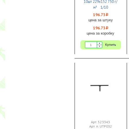
10шт 229х152 750 г/
м² 1/10
196.73
i
цена за штуку
196.73
i
цена за коробку
Купить
Арт. 523343
Арт. п. UTP032