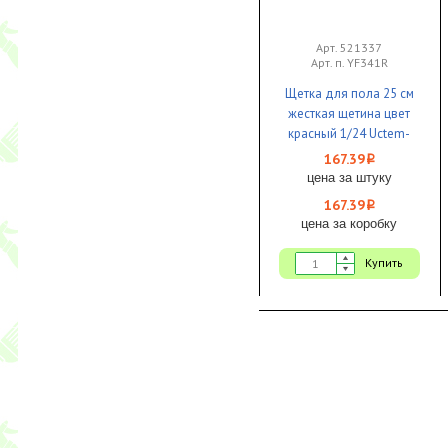
Арт. 521337
Арт. п. YF341R
Щетка для пола 25 см
жесткая щетина цвет
красный 1/24 Uctem-
Plas
167.39
i
цена за штуку
167.39
i
цена за коробку
Купить