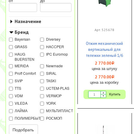
от
до
Назначение
Арт. 525678
Бренд
Bayersan
Diversey
Отжим механический
GRASS
HACCPER
вертикальный для
HAUG
IPC Euromop
тележки зеленый 1/6
BUERSTEN
Uctem-Plas
2 770.00
i
MERIDA
Newmade
цена за штуку
Proff Comfort
SIRAL
2 770.00
i
SVIP
TASKI
цена за коробку
TTS
UCTEM-PLAS
Купить
VDM
VERMOP
VILEDA
YORK
ЛАЙМА
МУЛЬТИПЛАСТ
ПОЛИМЕРБЫТ
РОСМОП
Подобрать