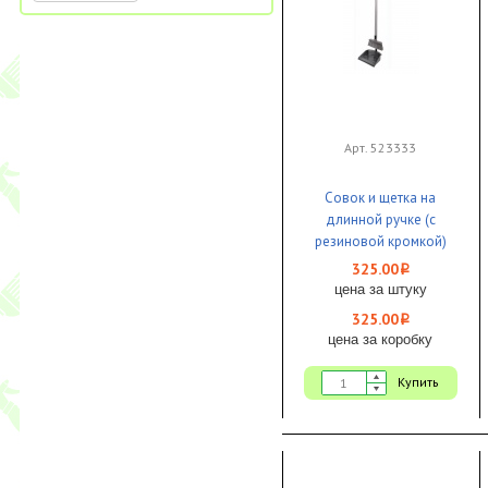
Арт. 523333
Совок и щетка на
длинной ручке (с
резиновой кромкой)
серый 1/24 Proff
325.00
i
Comfort
цена за штуку
325.00
i
цена за коробку
Купить