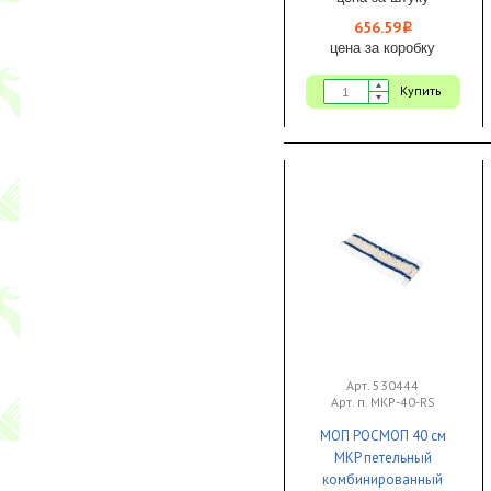
656.59
i
цена за коробку
Купить
Арт. 530444
Арт. п. MKP-40-RS
МОП РОСМОП 40 см
MKP петельный
комбинированный