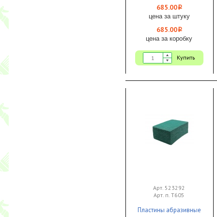
премиум карман/
685.00
i
язык 1/25
цена за штуку
685.00
i
цена за коробку
Купить
Арт. 523292
Арт. п. Т605
Пластины абразивные