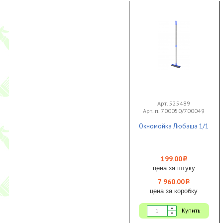
Арт. 525489
Арт. п. 700050/700049
Окномойка Любаша 1/1
199.00
i
цена за штуку
7 960.00
i
цена за коробку
Купить