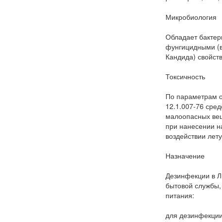
Микробиология
Обладает бактер
фунгицидными (в
Кандида) свойст
Токсичность
По параметрам о
12.1.007-76 сред
малоопасных вещ
при нанесении н
воздействии лету
Назначение
Дезинфекции в Л
бытовой службы,
питания:
для дезинфекции