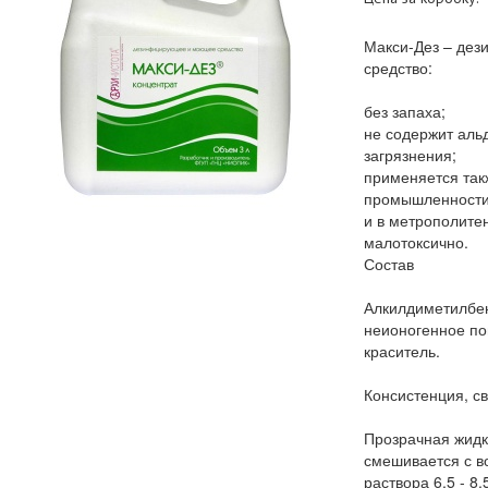
Макси-Дез – де
средство:
без запаха;
не содержит аль
загрязнения;
применяется так
промышленности
и в метрополите
малотоксично.
Состав
Алкилдиметилбе
неионогенное по
краситель.
Консистенция, с
Прозрачная жидк
смешивается с в
раствора 6,5 - 8,