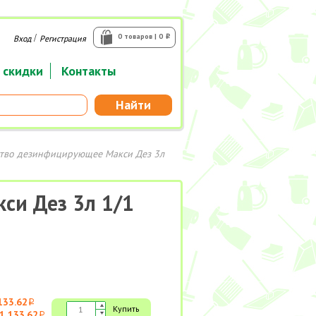
/
0 товаров | 0
Вход
Регистрация
i
 скидки
Контакты
Найти
тво дезинфицирующее Макси Дез 3л
си Дез 3л 1/1
133.62
i
Купить
1 133.62
i