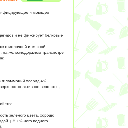
зинфицирующее и моющее
дегидов и не фиксирует белковые
же в молочной и мясной
, на железнодоржном транспотре
не;
нзиламмоний хлорид 4%,
верхностно-активное вещество,
войства
ость зеленого цвета, хорошо
одой. pH 1%-ного водного
5.