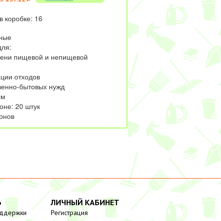
в коробке: 16
ные
ля:
анени пищевой и непищевой
ации отходов
твенно-бытовых нужд
см
оне: 20 штук
онов
Ь
ЛИЧНЫЙ КАБИНЕТ
оддержки
Регистрация