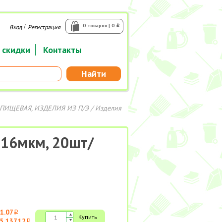
/
0 товаров | 0
Вход
Регистрация
i
 скидки
Контакты
Найти
ПИЩЕВАЯ, ИЗДЕЛИЯ ИЗ П/Э
/
Изделия
 16мкм, 20шт/
1.07
i
Купить
5 137.12
i