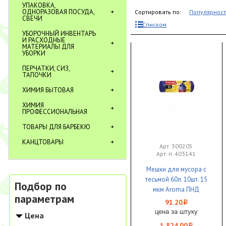
УПАКОВКА,
ОДНОРАЗОВАЯ ПОСУДА,
Сортировать по:
Популярнос
СВЕЧИ
Списком
УБОРОЧНЫЙ ИНВЕНТАРЬ
И РАСХОДНЫЕ
МАТЕРИАЛЫ ДЛЯ
УБОРКИ
ПЕРЧАТКИ, СИЗ,
ТАПОЧКИ
ХИМИЯ БЫТОВАЯ
ХИМИЯ
ПРОФЕССИОНАЛЬНАЯ
ТОВАРЫ ДЛЯ БАРБЕКЮ
КАНЦТОВАРЫ
Арт. 300205
Арт. п. 403141
Мешки для мусора с
тесьмой 60л. 10шт. 15
Подбор по
мкм Aroma ПНД
параметрам
(фиолетовый) 1/20
91.20
i
Paclan
цена за штуку
Цена
1 824.00