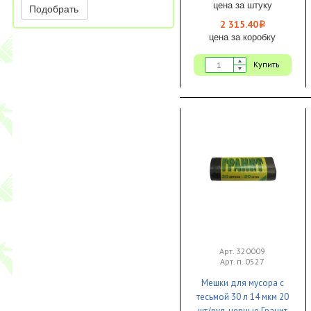
Надежные 1/20
цена за штуку
Подобрать
2 315.40
i
цена за коробку
Купить
Арт. 320009
Арт. п. 0527
Мешки для мусора с
тесьмой 30 л 14 мкм 20
шт/рул, черные Гранит