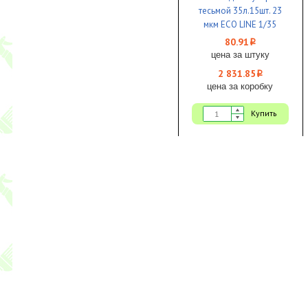
тесьмoй 35л.15шт. 23
мкм ECO LINE 1/35
Paclan
80.91
i
цена за штуку
2 831.85
i
цена за коробку
Купить