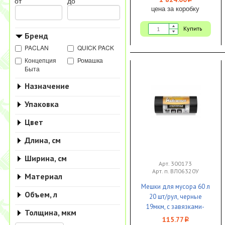
i
от
до
цена за коробку
Купить
Бренд
PACLAN
QUICK PACK
Концепция
Ромашка
Быта
Назначение
Упаковка
Цвет
Длина, см
Ширина, см
Арт. 300173
Арт. п. ВЛ06320У
Материал
Мешки для мусора 60 л
Объем, л
20 шт/рул, черные
19мкм, с завязками-
Толщина, мкм
ушками 60х74см
115.77
i