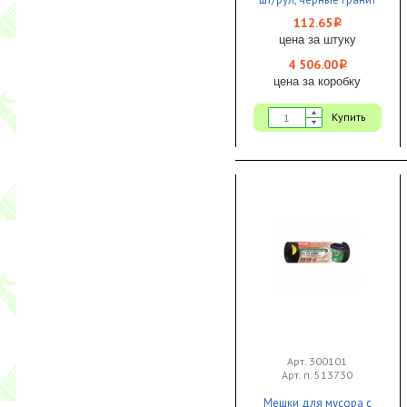
1/40 КБ
112.65
i
цена за штуку
4 506.00
i
цена за коробку
Купить
Арт. 300101
Арт. п. 513730
Мешки для мусора с