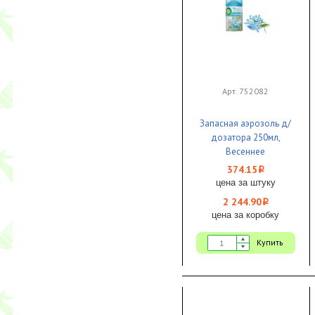
Арт. 752082
Запасная аэрозоль д/
дозатора 250мл,
Весеннее
пробуждение 1/6
374.15
i
AIRWICK ЧЗ
цена за штуку
2 244.90
i
цена за коробку
Купить