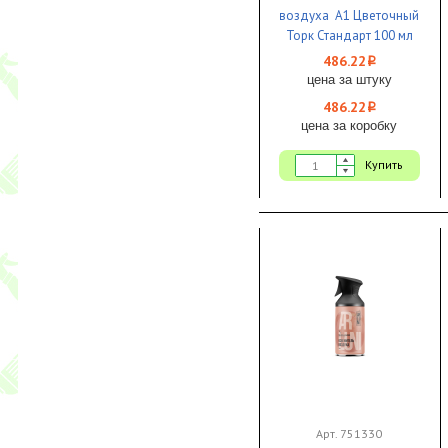
воздуха А1 Цветочный
Торк Стандарт 100 мл
аэрозольный 1/12 ЧЗ
486.22
i
цена за штуку
486.22
i
цена за коробку
Купить
Арт. 751330