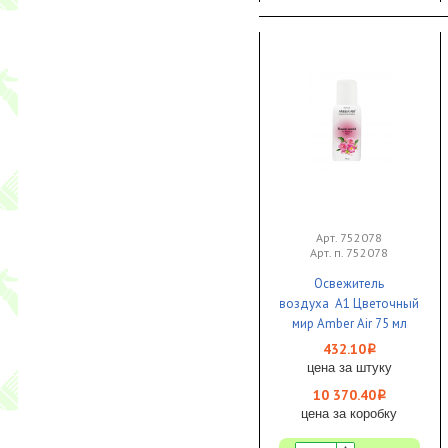
Арт. 752078
Арт. п. 752078
Освежитель
воздуха А1 Цветочный
мир Amber Air 75 мл
аэрозольный 1/24 ЧЗ
432.10
i
цена за штуку
10 370.40
i
цена за коробку