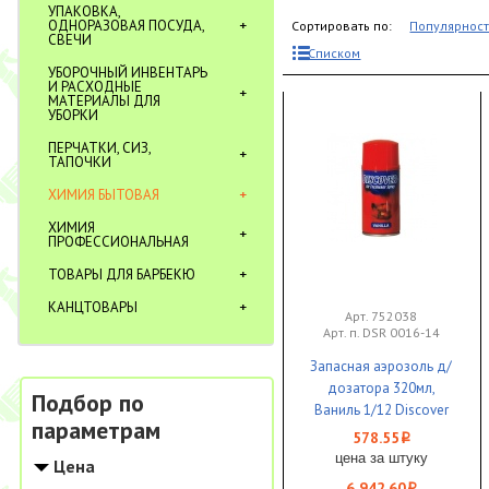
УПАКОВКА,
ОДНОРАЗОВАЯ ПОСУДА,
Сортировать по:
Популярнос
СВЕЧИ
Списком
УБОРОЧНЫЙ ИНВЕНТАРЬ
И РАСХОДНЫЕ
МАТЕРИАЛЫ ДЛЯ
УБОРКИ
ПЕРЧАТКИ, СИЗ,
ТАПОЧКИ
ХИМИЯ БЫТОВАЯ
ХИМИЯ
ПРОФЕССИОНАЛЬНАЯ
ТОВАРЫ ДЛЯ БАРБЕКЮ
КАНЦТОВАРЫ
Арт. 752038
Арт. п. DSR 0016-14
Запасная аэрозоль д/
дозатора 320мл,
Подбор по
Ваниль 1/12 Discover
параметрам
ЧЗ
578.55
i
цена за штуку
Цена
6 942.60