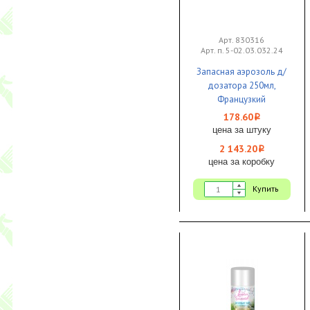
Арт. 830316
Арт. п. 5-02.03.032.24
Запасная аэрозоль д/
дозатора 250мл,
Французкий
поцелуй "Уют в
178.60
i
интерьере" До-Ре-Ми
цена за штуку
Премиум 1/12
2 143.20
i
цена за коробку
Купить