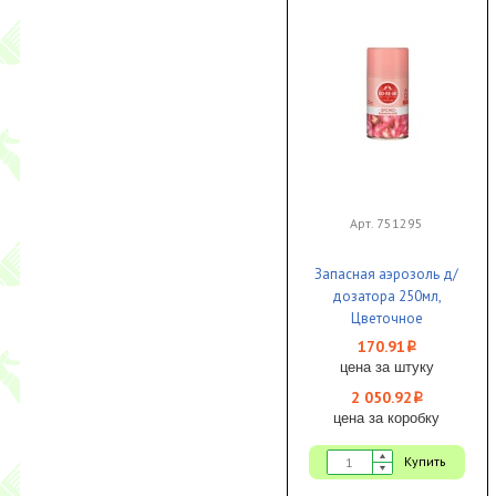
Арт. 751295
Запасная аэрозоль д/
дозатора 250мл,
Цветочное
настроение До-Ре-Ми
170.91
i
Премиум 1/12
цена за штуку
2 050.92
i
цена за коробку
Купить