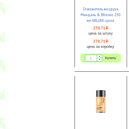
Освежитель воздуха
Миндаль & Яблоко 250
мл ARLUNI сухое
распыление 1/12 ЧЗ
270.71
i
цена за штуку
270.71
i
цена за коробку
Купить