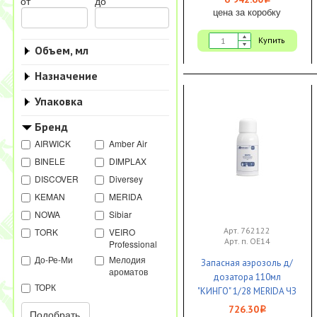
i
от
до
цена за коробку
Купить
Объем, мл
Назначение
Упаковка
Бренд
AIRWICK
Amber Air
BINELE
DIMPLAX
DISCOVER
Diversey
KEMAN
MERIDA
NOWA
Sibiar
Арт. 762122
TORK
VEIRO
Арт. п. OE14
Professional
До-Ре-Ми
Мелодия
Запасная аэрозоль д/
ароматов
дозатора 110мл
ТОРК
"КИНГО" 1/28 MERIDA ЧЗ
726.30
i
Подобрать