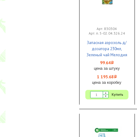
Арт. 830304
Арт. п. 5-02.04.326.24
Запасная аэрозоль д/
дозатора 230мл,
Зеленый чай Мелодия
ароматов 1/12 vv
99.64
i
цена за штуку
1 195.68
i
цена за коробку
Купить