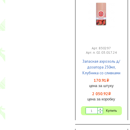
Арт. 830297
Арт. п. 02.03.017.24
Запасная аэрозоль д/
дозатора 250мл,
Клубника со сливками
До-Ре-Ми Премиум
170.91
i
1/12
цена за штуку
2 050.92
i
цена за коробку
Купить