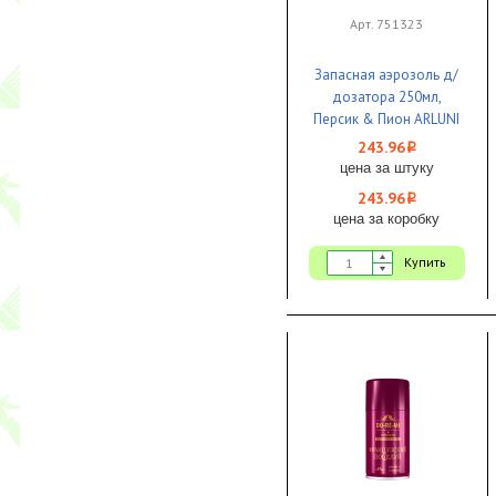
Арт. 751323
Запасная аэрозоль д/
дозатора 250мл,
Персик & Пион ARLUNI
сухое распыление 1/12
243.96
i
цена за штуку
243.96
i
цена за коробку
Купить