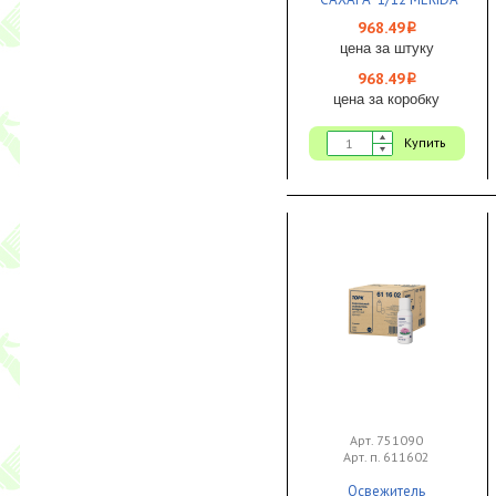
ЧЗ
968.49
i
цена за штуку
968.49
i
цена за коробку
Купить
Арт. 751090
Арт. п. 611602
Освежитель