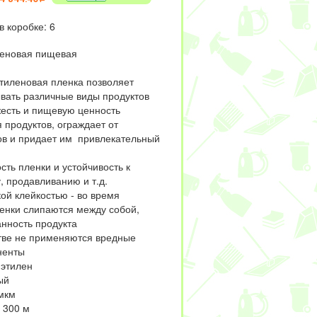
в коробке: 6
леновая пищевая
тиленовая пленка позволяет
вать различные виды продуктов
жесть и пищевую ценность
 продуктов, ограждает от
в и придает им привлекательный
сть пленки и устойчивость к
, продавливанию и т.д.
ой клейкостью - во время
ленки слипаются между собой,
анность продукта
стве не применяются вредные
ненты
иэтилен
ый
 мкм
х 300 м