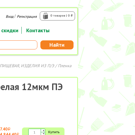
/
0 товаров | 0
Вход
Регистрация
i
 скидки
Контакты
Найти
ПИЩЕВАЯ, ИЗДЕЛИЯ ИЗ П/Э
/
Пленка
белая 12мкм ПЭ
7.40
i
Купить
4 844.40
i