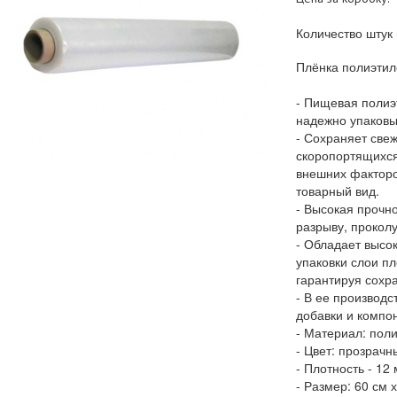
Количество штук 
Плёнка полиэти
- Пищевая полиэ
надежно упаковы
- Сохраняет све
скоропортящихся
внешних факторо
товарный вид.
- Высокая прочно
разрыву, проколу
- Обладает высок
упаковки слои п
гарантируя сохр
- В ее производ
добавки и компо
- Материал: пол
- Цвет: прозрачн
- Плотность - 12
- Размер: 60 см 