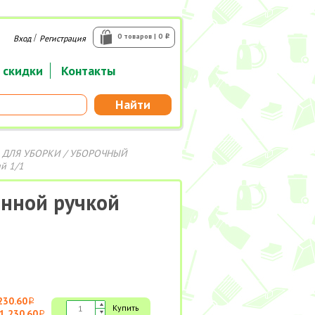
/
0 товаров | 0
Вход
Регистрация
i
 скидки
Контакты
Найти
 ДЛЯ УБОРКИ
/
УБОРОЧНЫЙ
й 1/1
инной ручкой
230.60
i
Купить
1 230.60
i