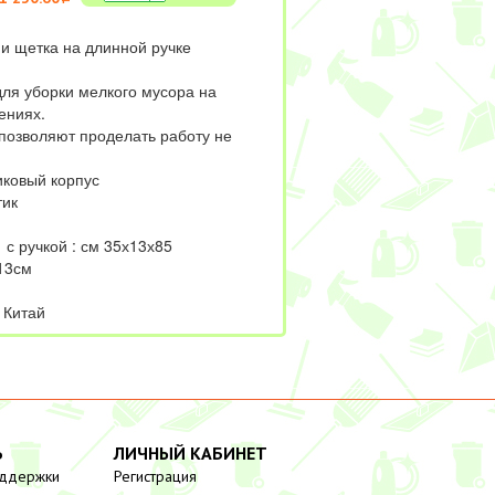
 и щетка на длинной ручке
для уборки мелкого мусора на
ениях.
 позволяют проделать работу не
иковый корпус
тик
 с ручкой : см 35х13х85
13см
 Китай
Ь
ЛИЧНЫЙ КАБИНЕТ
оддержки
Регистрация