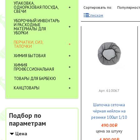
УПАКОВКА,
ОДНОРАЗОВАЯ ПОСУДА,
Сортировать по:
Популярнос
СВЕЧИ
Списком
УБОРОЧНЫЙ ИНВЕНТАРЬ
И РАСХОДНЫЕ
МАТЕРИАЛЫ ДЛЯ
УБОРКИ
ПЕРЧАТКИ, СИЗ,
ТАПОЧКИ
ХИМИЯ БЫТОВАЯ
ХИМИЯ
ПРОФЕССИОНАЛЬНАЯ
ТОВАРЫ ДЛЯ БАРБЕКЮ
КАНЦТОВАРЫ
Арт. 610067
Шапочка сеточка
чёрная нейлон на
Подбор по
резинке 100шт 1/10
параметрам
Proff Comfort ЧЗ
490.00
i
цена за штуку
Цена
4 900.00