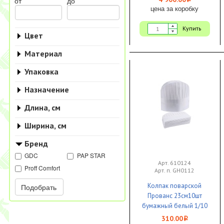
i
от
до
цена за коробку
Купить
Цвет
Материал
Упаковка
Назначение
Длина, см
Ширина, см
Бренд
GDC
PAP STAR
Арт. 610124
Proff Comfort
Арт. п. GH0112
Колпак поварcкой
Подобрать
Прованс 23см10шт
бумажный белый 1/10
Proff Comfort ЧЗ
310.00
i