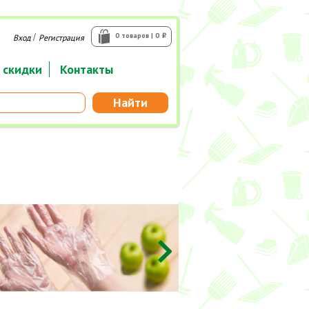
/
0 товаров | 0
Вход
Регистрация
i
 скидки
Контакты
Найти