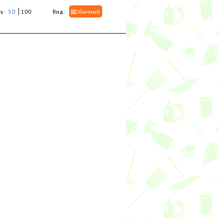
ь:
50
100
Вид:
Обычный