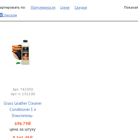
ортировать по:
Популярности
Цене
Скидке
Показат
Списком
Арт. 742030
Арт. п. 131100
Grass Leather Cleaner
Conditioner 1 л
Очиститель-
кондиционер кожи
696.79
i
1/12
цена за штуку
8 361.48