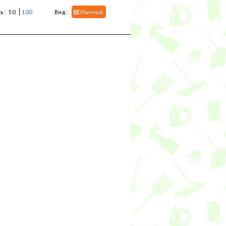
ь:
50
100
Вид:
Обычный