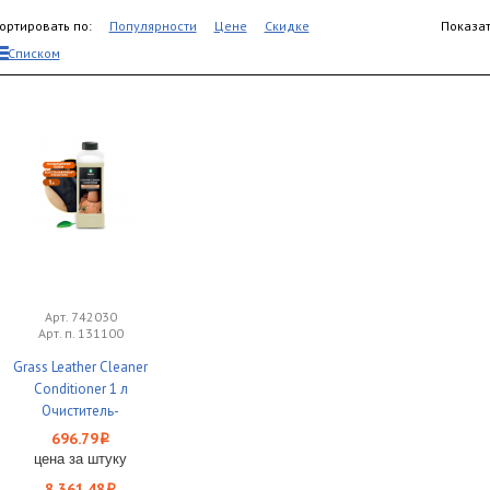
ортировать по:
Популярности
Цене
Скидке
Показат
Списком
Арт. 742030
Арт. п. 131100
Grass Leather Cleaner
Conditioner 1 л
Очиститель-
кондиционер кожи
696.79
i
1/12
цена за штуку
8 361.48