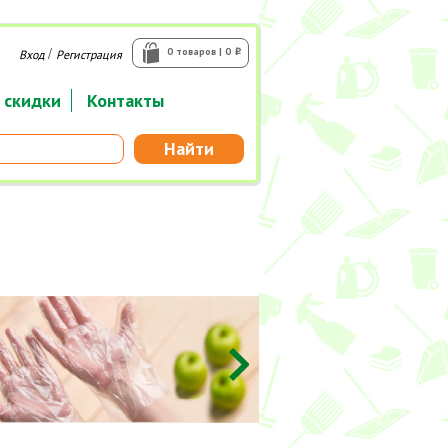
/
0 товаров | 0
Вход
Регистрация
i
 скидки
Контакты
Найти