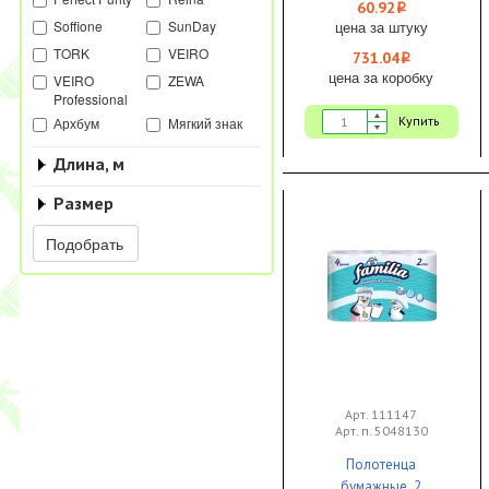
1/12
60.92
i
Soffione
SunDay
цена за штуку
TORK
VEIRO
731.04
i
цена за коробку
VEIRO
ZEWA
Professional
Купить
Архбум
Мягкий знак
Длина, м
Размер
Подобрать
Арт. 111147
Арт. п. 5048130
Полотенца
бумажные 2