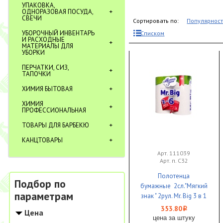
УПАКОВКА,
ОДНОРАЗОВАЯ ПОСУДА,
СВЕЧИ
Сортировать по:
Популярнос
УБОРОЧНЫЙ ИНВЕНТАРЬ
Списком
И РАСХОДНЫЕ
МАТЕРИАЛЫ ДЛЯ
УБОРКИ
ПЕРЧАТКИ, СИЗ,
ТАПОЧКИ
ХИМИЯ БЫТОВАЯ
ХИМИЯ
ПРОФЕССИОНАЛЬНАЯ
ТОВАРЫ ДЛЯ БАРБЕКЮ
КАНЦТОВАРЫ
Арт. 111039
Арт. п. С32
Полотенца
Подбор по
бумажные 2сл."Мягкий
параметрам
знак " 2рул. Mr. Big 3 в 1
белые 1/12
353.80
i
Цена
цена за штуку