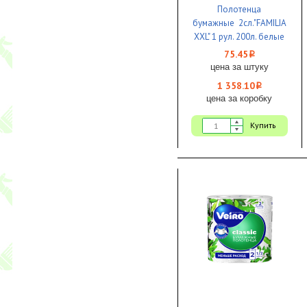
Полотенца
бумажные 2сл."FAMILIA
XXL" 1 рул. 200л. белые
1/18
75.45
i
цена за штуку
1 358.10
i
цена за коробку
Купить