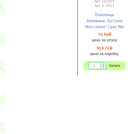
Арт. 111023
Арт. п. 5П22
Полотенца
бумажные 2сл."Linia
Veiro classic" 2 рул. 96л
22*12,5 белые (лист
76.56
i
1/2) 1/12
цена за штуку
918.72
i
цена за коробку
Купить