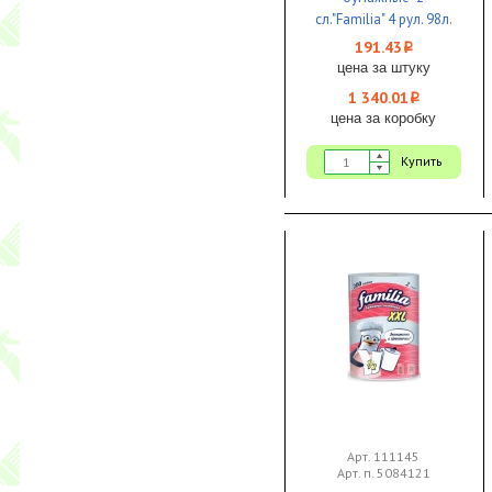
сл."Familia" 4 рул. 98л.
22,7*12,5 (лист 1/2)
191.43
i
белые 1/7
цена за штуку
1 340.01
i
цена за коробку
Купить
Арт. 111145
Арт. п. 5084121