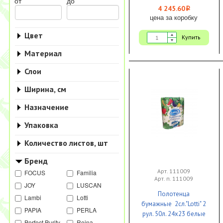
от
до
4 245.60
i
цена за коробку
Цвет
Купить
Материал
Слои
Ширина, см
Назначение
Упаковка
Количество листов, шт
Бренд
Арт. 111009
FOCUS
Familia
Арт. п. 111009
JOY
LUSCAN
Полотенца
Lambi
Lotti
бумажные 2сл."Lotti" 2
PAPIA
PERLA
рул. 50л. 24х23 белые
Perfect Purity
Reina