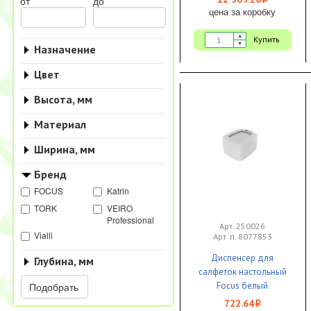
i
от
до
цена за коробку
Купить
Назначение
Цвет
Высота, мм
Материал
Ширина, мм
Бренд
FOCUS
Katrin
TORK
VEIRO
Professional
Арт. 250026
Vialli
Арт. п. 8077853
Диспенсер для
Глубина, мм
салфеток настольный
Подобрать
Focus белый
128*151*104 1/12
722.64
i