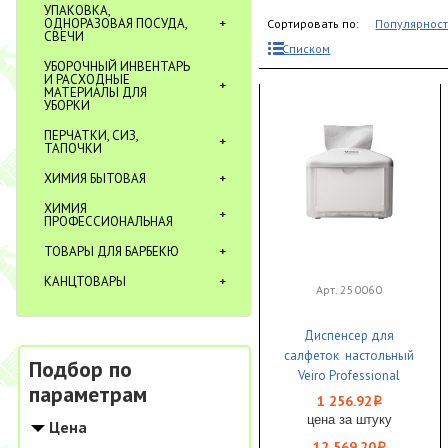
УПАКОВКА,
ОДНОРАЗОВАЯ ПОСУДА,
Сортировать по:
Популярнос
СВЕЧИ
Списком
УБОРОЧНЫЙ ИНВЕНТАРЬ
И РАСХОДНЫЕ
МАТЕРИАЛЫ ДЛЯ
УБОРКИ
ПЕРЧАТКИ, СИЗ,
ТАПОЧКИ
ХИМИЯ БЫТОВАЯ
ХИМИЯ
ПРОФЕССИОНАЛЬНАЯ
ТОВАРЫ ДЛЯ БАРБЕКЮ
КАНЦТОВАРЫ
Арт. 250060
Диспенсер для
салфеток настольный
Подбор по
Veiro Professional
параметрам
EASYNAP micro белый +
1 256.92
i
2 пачки салфеток
цена за штуку
Цена
12 569.20