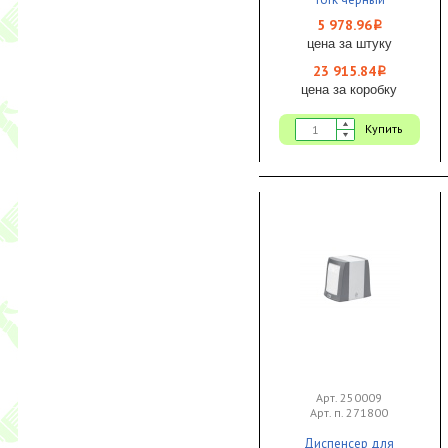
155х201х150 1/4
5 978.96
i
цена за штуку
23 915.84
i
цена за коробку
Купить
Арт. 250009
Арт. п. 271800
Диспенсер для