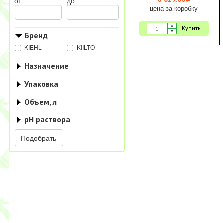
i
от
до
цена за коробку
Купить
Бренд
KIEHL
KIILTO
Назначение
Упаковка
Объем, л
pH раствора
Подобрать