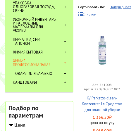
УПАКОВКА,
ОДНОРАЗОВАЯ ПОСУДА,
Сортировать по:
Популярнос
СВЕЧИ
Списком
УБОРОЧНЫЙ ИНВЕНТАРЬ
И РАСХОДНЫЕ
МАТЕРИАЛЫ ДЛЯ
УБОРКИ
ПЕРЧАТКИ, СИЗ,
ТАПОЧКИ
ХИМИЯ БЫТОВАЯ
ХИМИЯ
ПРОФЕССИОНАЛЬНАЯ
ТОВАРЫ ДЛЯ БАРБЕКЮ
КАНЦТОВАРЫ
Арт. 741008
Арт. п. 220902/221802
К/ Parketto-clean-
Konzentrat 1л Средство
Подбор по
для влажной уборки
параметрам
паркета и ламината 1/6
1 336.50
i
KIEHL
цена за штуку
Цена
8 019.00