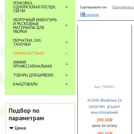
УПАКОВКА,
ОДНОРАЗОВАЯ ПОСУДА,
Сортировать по:
Популярнос
СВЕЧИ
Списком
УБОРОЧНЫЙ ИНВЕНТАРЬ
И РАСХОДНЫЕ
МАТЕРИАЛЫ ДЛЯ
УБОРКИ
ПЕРЧАТКИ, СИЗ,
ТАПОЧКИ
ХИМИЯ БЫТОВАЯ
ХИМИЯ
ПРОФЕССИОНАЛЬНАЯ
ТОВАРЫ ДЛЯ БАРБЕКЮ
КАНЦТОВАРЫ
Арт. 700093
АСАНА ФомКлин 1л
средство д/удал.
Подбор по
мин.отложений
параметрам
кислотное пенное 1/1
292.30
i
цена за штуку
Цена
292.30