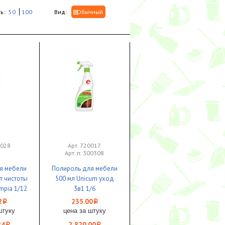
ь:
50
100
Вид:
Обычный
1028
Арт. 720017
Арт. п. 300308
я мебели
Полироль для мебели
т чистоты
500 мл Unicum уход
mpia 1/12
3в1 1/6
2
235.00
i
i
штуку
цена за штуку
24
2 820.00