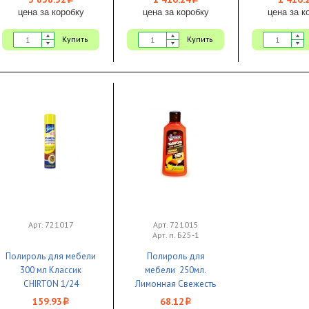
i
i
цена за коробку
цена за коробку
цена за к
Купить
Купить
Арт. 721017
Арт. 721015
Арт. п. Б25-1
Полироль для мебели
Полироль для
300 мл Классик
мебели 250мл.
CHIRTON 1/24
Лимонная Свежесть
Золушка 1/24
159.93
68.12
i
i