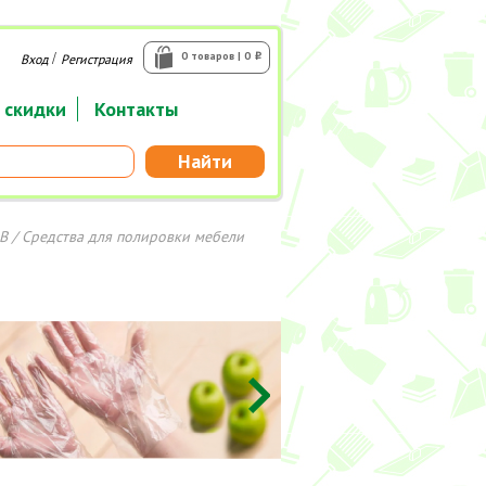
/
0 товаров | 0
Вход
Регистрация
i
 скидки
Контакты
Найти
В
/ Средства для полировки мебели