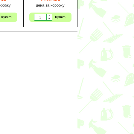
i
i
оробку
цена за коробку
Купить
Купить