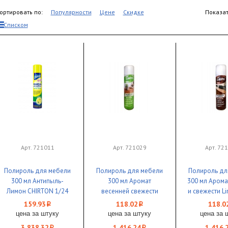
ортировать по:
Популярности
Цене
Скидке
Показат
Списком
Арт. 721011
Арт. 721029
Арт. 72
Полироль для мебели
Полироль для мебели
Полироль дл
300 мл Антипыль-
300 мл Аромат
300 мл Арома
Лимон CHIRTON 1/24
весенней свежести
и свежести Li
Limpia 1/12
159.93
118.02
118.0
i
i
цена за штуку
цена за штуку
цена за 
3 838.32
1 416.24
1 416.