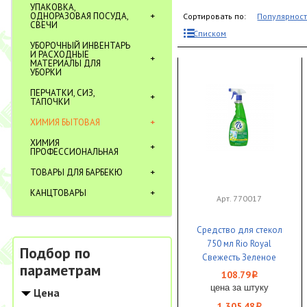
УПАКОВКА,
ОДНОРАЗОВАЯ ПОСУДА,
Сортировать по:
Популярнос
СВЕЧИ
Списком
УБОРОЧНЫЙ ИНВЕНТАРЬ
И РАСХОДНЫЕ
МАТЕРИАЛЫ ДЛЯ
УБОРКИ
ПЕРЧАТКИ, СИЗ,
ТАПОЧКИ
ХИМИЯ БЫТОВАЯ
ХИМИЯ
ПРОФЕССИОНАЛЬНАЯ
ТОВАРЫ ДЛЯ БАРБЕКЮ
КАНЦТОВАРЫ
Арт. 770017
Средство для стекол
750 мл Rio Royal
Подбор по
Свежесть Зеленое
параметрам
яблоко 1/12
108.79
i
цена за штуку
Цена
1 305.48