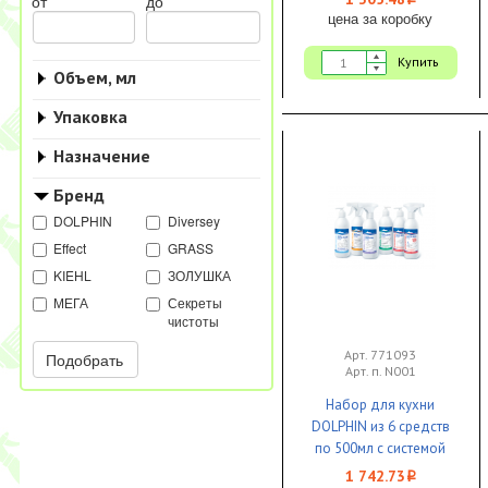
i
от
до
цена за коробку
Купить
Объем, мл
Упаковка
Назначение
Бренд
DOLPHIN
Diversey
Effect
GRASS
KIEHL
ЗОЛУШКА
МЕГА
Секреты
чистоты
Арт. 771093
Подобрать
Арт. п. N001
Набор для кухни
DOLPHIN из 6 средств
по 500мл с системой
ручного дозирования
1 742.73
i