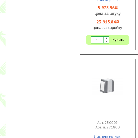
155х201х150 1/4
5 978.96
i
цена за штуку
23 915.84
i
цена за коробку
Купить
Арт. 250009
Арт. п. 271800
Диспенсер для