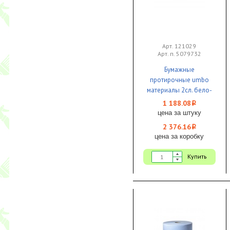
Арт. 121029
Арт. п. 5079732
Бумажные
протирочные umbo
материалы 2сл. бело-
голубые 350м х 33см
1 188.08
i
1000л. Focus 1/2
цена за штуку
2 376.16
i
цена за коробку
Купить