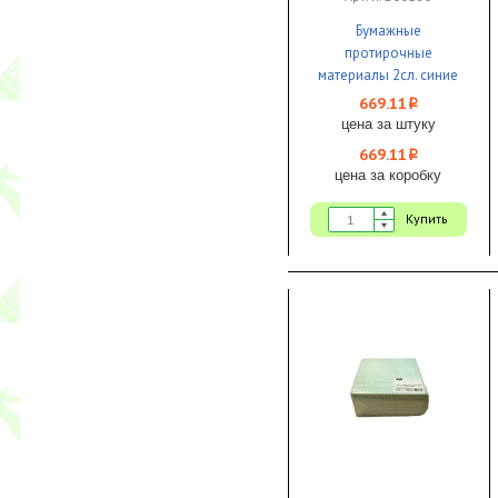
Бумажные
протирочные
материалы 2сл. синие
180м х 20см 1000л.ЦВ
669.11
i
HACCPER PURE PULP
цена за штуку
BLUE 1/2
669.11
i
цена за коробку
Купить