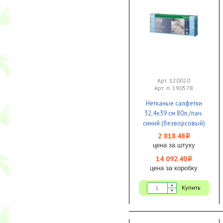
Арт. 120020
Арт. п. 190578
Нетканые салфетки
32,4х39 см 80л./пач.
синий (безворсовый)
1/5 Tork
2 818.48
i
цена за штуку
14 092.40
i
цена за коробку
Купить