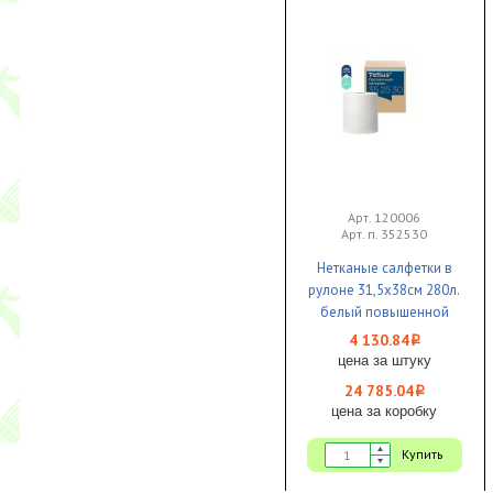
Арт. 120006
Арт. п. 352530
Нетканые салфетки в
рулоне 31,5х38см 280л.
белый повышенной
прочности ЦВ 1/1
4 130.84
i
Tellus
цена за штуку
24 785.04
i
цена за коробку
Купить