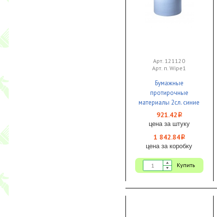
Арт. 121120
Арт. п. Wipe1
Бумажные
протирочные
материалы 2сл. синие
350м х 24см 1000л. 1/2
921.42
i
Veiro Professional
цена за штуку
1 842.84
i
цена за коробку
Купить