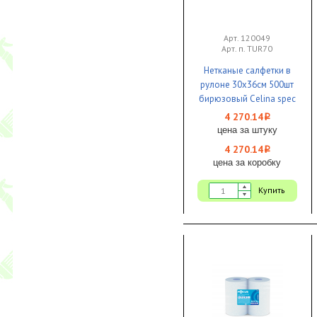
Арт. 120049
Арт. п. TUR70
Нетканые салфетки в
рулоне 30х36см 500шт
бирюзовый Celina spec
TUR70 1/1
4 270.14
i
цена за штуку
4 270.14
i
цена за коробку
Купить