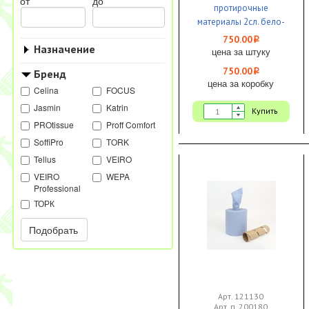
от
до
протирочные
материалы 2сл. бело-
голубые 350м х 24см
750.00
i
Назначение
1000л. SoffiPRO 1/2
цена за штуку
750.00
Бренд
i
цена за коробку
Celina
FOCUS
Jasmin
Katrin
Купить
PROtissue
Proff Comfort
SoffiPro
TORK
Tellus
VEIRO
VEIRO
WEPA
Professional
ТОРК
Подобрать
Арт. 121130
Арт. п. 200180