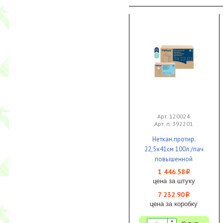
Арт. 120024
Арт. п. 392201
Неткан.протир.
22,5х41см 100л./пач
повышенной
прочности Белый 1/10
1 446.58
i
Tellus короб-
цена за штуку
диспенсер
7 232.90
i
цена за коробку