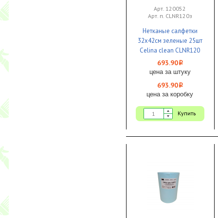
Арт. 120052
Арт. п. CLNR120з
Нетканые салфетки
32х42см зеленые 25шт
Celina clean CLNR120
fish print
693.90
i
цена за штуку
693.90
i
цена за коробку
Купить