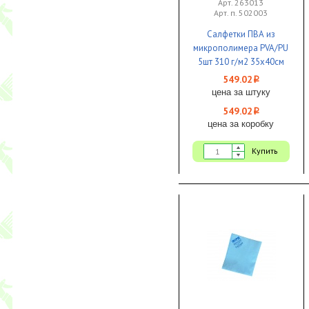
Арт. 263013
Арт. п. 502003
Салфетки ПВА из
микрополимера PVA/PU
5шт 310 г/м2 35х40см
желтый 1/4 IWIPE
549.02
i
цена за штуку
549.02
i
цена за коробку
Купить