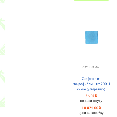
Арт. 504302
Салфетки из
микрофибры 1шт.200г.40х4
синие (ультразвук)
1/300
36.07
i
цена за штуку
10 821.00
i
цена за коробку