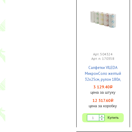
Арт. 504324
Арт. п. 170358
Салфетки VILEDA
МикронСоло желтый
32х25см, рулон 180л,
1/4
3 129.40
i
цена за штуку
12 517.60
i
цена за коробку
Купить