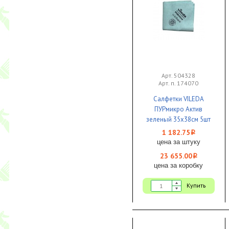
Арт. 504328
Арт. п. 174070
Салфетки VILEDA
ПУРмикро Актив
зеленый 35х38см 5шт
1/20
1 182.75
i
цена за штуку
23 655.00
i
цена за коробку
Купить