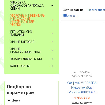
УПАКОВКА,
ОДНОРАЗОВАЯ ПОСУДА,
СВЕЧИ
Сортировать по:
Популярнос
УБОРОЧНЫЙ ИНВЕНТАРЬ
Списком
И РАСХОДНЫЕ
МАТЕРИАЛЫ ДЛЯ
УБОРКИ
ПЕРЧАТКИ, СИЗ,
ТАПОЧКИ
ХИМИЯ БЫТОВАЯ
ХИМИЯ
ПРОФЕССИОНАЛЬНАЯ
ТОВАРЫ ДЛЯ БАРБЕКЮ
КАНЦТОВАРЫ
Арт. 504154
Арт. п. 7544471
Салфетки VILEDA ПВА
Подбор по
Микро голубые
параметрам
35х38см АКЦИЯ 4+1
шт 1/20
1 933.25
i
Цена
цена за штуку