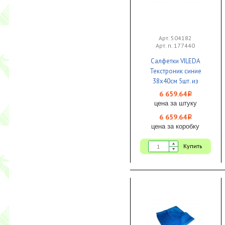
Арт. 504182
Арт. п. 177440
Салфетки VILEDA
Текстроник синие
38х40см 5шт. из
микроволокна 1/20
6 659.64
i
цена за штуку
6 659.64
i
цена за коробку
Купить