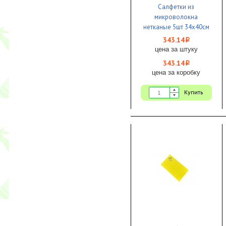
Салфетки из
микроволокна
нетканые 5шт 34х40см
140 г/м красные
343.14
i
Микроспан 1/15 IWIPE
цена за штуку
343.14
i
цена за коробку
Купить