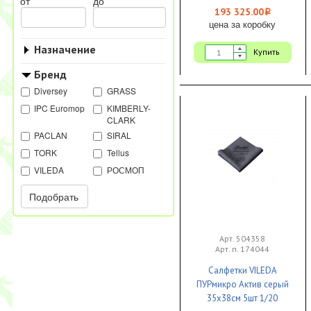
от
до
193 325.00
i
цена за коробку
Назначение
Купить
Бренд
Diversey
GRASS
IPC Euromop
KIMBERLY-
CLARK
PACLAN
SIRAL
TORK
Tellus
VILEDA
РОСМОП
Подобрать
Арт. 504358
Арт. п. 174044
Салфетки VILEDA
ПУРмикро Актив серый
35х38см 5шт 1/20