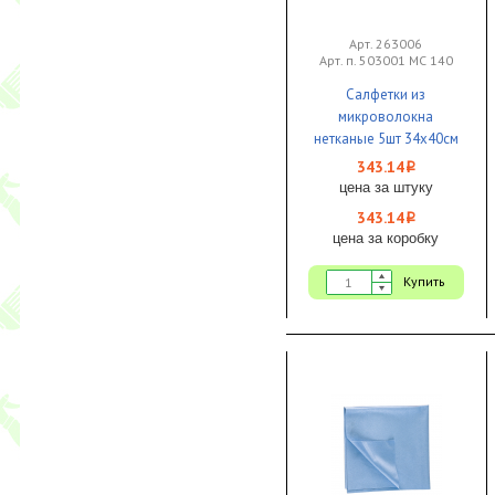
Арт. 263006
Арт. п. 503001 МС 140
Салфетки из
микроволокна
нетканые 5шт 34х40см
140 г/м синие
343.14
i
Микроспан 1/15 IWIPE
цена за штуку
343.14
i
цена за коробку
Купить