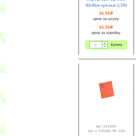
40х40см красные 1/200
61.56
i
цена за штуку
61.56
i
цена за коробку
Купить
Арт. 263009
Арт. п. 503002 МС 140