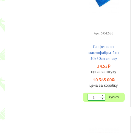
Арт. 504266
Салфетки из
микрофибры 1шт
30х30см синие/
голубые для стекол и
34.55
i
зеркал 1/200
цена за штуку
10 365.00
i
цена за коробку
Купить