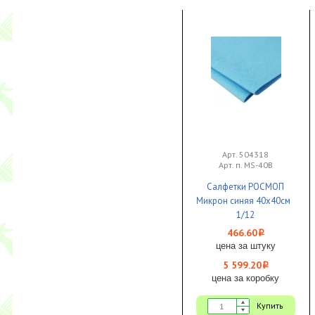
Арт. 504318
Арт. п. MS-40B
Салфетки РОСМОП
Микрон синяя 40х40см
1/12
466.60
i
цена за штуку
5 599.20
i
цена за коробку
Купить