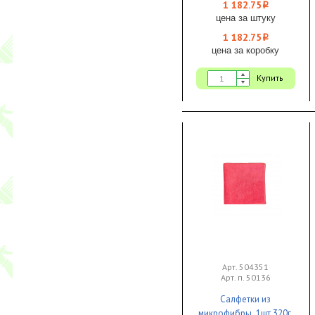
1 182.75
i
цена за штуку
1 182.75
i
цена за коробку
Купить
Арт. 504351
Арт. п. 50136
Салфетки из
микрофибры 1шт.320г.