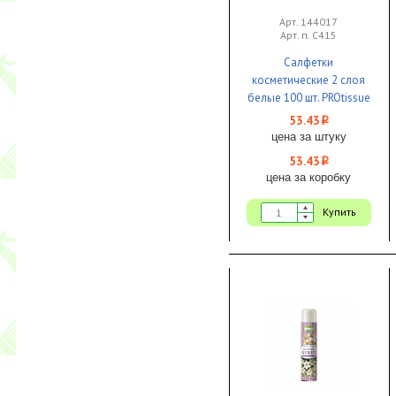
Арт. 144017
Арт. п. С415
Салфетки
косметические 2 слоя
белые 100 шт. PROtissue
мягкая упаковка 1/45
53.43
i
цена за штуку
53.43
i
цена за коробку
Купить