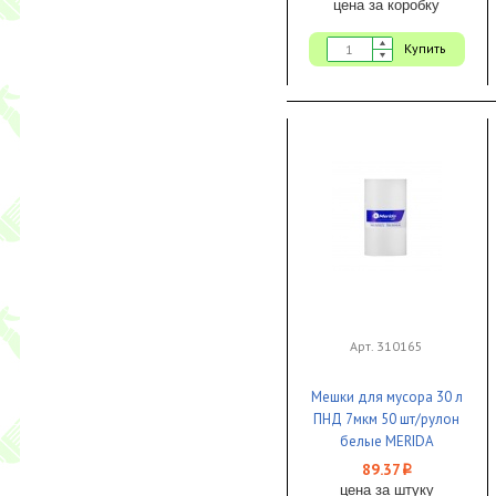
цена за коробку
Купить
Арт. 310165
Мешки для мусора 30 л
ПНД 7мкм 50 шт/рулон
белые MERIDA
СТАНДАРТ 1/50
89.37
i
цена за штуку