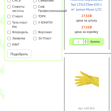
СЯСЬ
Самаровка
3шт 133х133мм 650 г/
Секреты
Сиф
м² Lemon Moon 1/32
чистоты
Профессиональный
27.30
Стирол
ТОРК
i
цена за штуку
Тула пласт
У-ЮНИТИ
Икс
27.30
i
цена за коробку
Флородель
Фортекап
Эковилка
Эл Пласт
Купить
ЮМТ
Подобрать
Арт. 602026