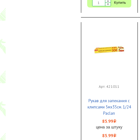
Купить
Арт. 421011
Рукав для запекания с
клипсами 5мх35см. 1/24
Paclan
85.99
i
цена за штуку
85.99
i