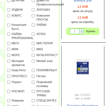
До-Ре-Ми
Доместос
зеленые для
Профессиональный
мусора 55х95
12.44
i
ЗОДИАК
ЗОЛУШКА
цена за штуку
КОМУС
Компания
12.44
i
ПРОТЭК
цена за коробку
Концепция
ЛАЙМА
Быта
Купить
ЛАЙМА
ЛОТОС
PROFESSIONAL
МЕГА
МИСТЕРИЯ
МИФ
ММЗ
МОПС
МУЛЬТИПЛАСТ
Мелодия
Мягкий знак
ароматов
Нова Ролл
ПОЛИМЕРБЫТ
ПРОГРЕСС
Патекс
Перинт
Покровский
полимер
РОСМОП
РУССКИЕ
ТРАВЫ
Арт. 523325
Арт. п. L600
Ромашка
СПЕЦСИНТЕЗ
Пластины абразивные