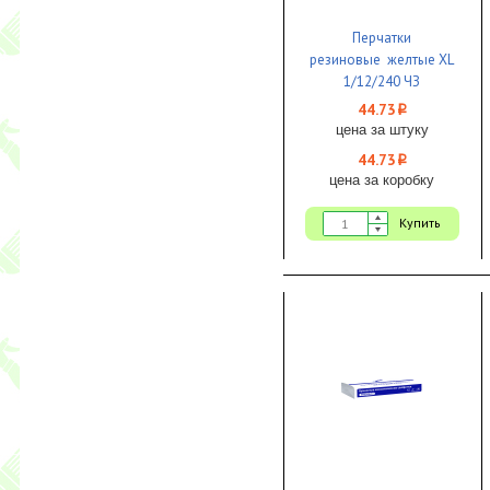
Перчатки
резиновые желтые XL
1/12/240 ЧЗ
44.73
i
цена за штуку
44.73
i
цена за коробку
Купить