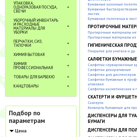
УПАКОВКА,
Бумажные кухонные полоте
ОДНОРАЗОВАЯ ПОСУДА,
Бумажные быстрорастворим
СВЕЧИ
листах
Бумажные полотенца в лист
УБОРОЧНЫЙ ИНВЕНТАРЬ
И РАСХОДНЫЕ
ПРОТИРОЧНЫЕ МАТЕ
МАТЕРИАЛЫ ДЛЯ
УБОРКИ
Протирочные материалы не
Протирочные материалы из
ПЕРЧАТКИ, СИЗ,
ГИГИЕНИЧЕСКАЯ ПРО
ТАПОЧКИ
Покрытие для унитаза и др.
ХИМИЯ БЫТОВАЯ
САЛФЕТКИ БУМАЖНЫ
ХИМИЯ
Салфетки сервировочные к
ПРОФЕССИОНАЛЬНАЯ
Салфетки декоративные
Салфетки для диспенсеров
ТОВАРЫ ДЛЯ БАРБЕКЮ
Салфетки бумажные в проф
упаковке
КАНЦТОВАРЫ
Салфетки косметические и 
СКАТЕРТИ И ФУРШЕТ
Скатерти
Конверты бумажные для пр
Подбор по
ДИСПЕНСЕРЫ ДЛЯ ТУ
параметрам
БУМАГИ
ДИСПЕНСЕРЫ ДЛЯ ПО
Цена