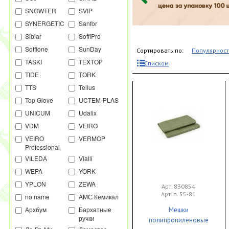
SNOWTER
SVIP
SYNERGETIC
Sanfor
Sibiar
SoffiPro
Soffione
SunDay
Сортировать по:
Популярнос
TASKI
TEXTOP
Списком
TIDE
TORK
TTS
Tellus
Top Glove
UCTEM-PLAS
UNICUM
Udalix
VDM
VEIRO
VEIRO
VERMOP
Professional
VILEDA
Vialli
WEPA
YORK
YPLON
ZEWA
Арт. 830854
Арт. п. 55-81
no name
АМС Кемикал
Архбум
Бархатные
Мешки
ручки
полипропиленовые