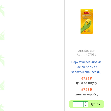
Арт. 602119
Арт. п. 407031
Перчатки резиновые
Paclan Арома с
запахом ананаса (M)
зелёные 1/5/50
67.23
i
цена за штуку
67.23
i
цена за коробку
Купить