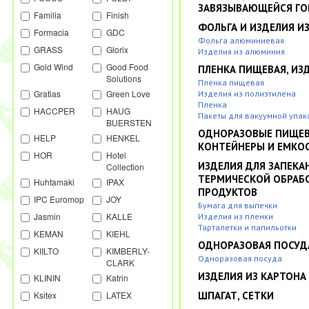
ЗАВЯЗЫВАЮЩЕЙСЯ Г
Familia
Finish
ФОЛЬГА И ИЗДЕЛИЯ И
Formacia
GDC
Фольга алюминиевая
GRASS
Glorix
Изделия из алюминия
Gold Wind
Good Food
ПЛЕНКА ПИЩЕВАЯ, ИЗД
Solutions
Пленка пищевая
Gratias
Green Love
Изделия из полиэтилена
Пленка
HACCPER
HAUG
Пакеты для вакуумной упак
BUERSTEN
ОДНОРАЗОВЫЕ ПИЩЕ
HELP
HENKEL
КОНТЕЙНЕРЫ И ЕМКО
HOR
Hotel
ИЗДЕЛИЯ ДЛЯ ЗАПЕКА
Collection
ТЕРМИЧЕСКОЙ ОБРАБ
Huhtamaki
IPAX
ПРОДУКТОВ
IPC Euromop
JOY
Бумага для выпечки
Jasmin
KALLE
Изделия из пленки
Тарталетки и папильотки
KEMAN
KIEHL
ОДНОРАЗОВАЯ ПОСУД
KIILTO
KIMBERLY-
Одноразовая посуда
CLARK
ИЗДЕЛИЯ ИЗ КАРТОНА
KLININ
Katrin
Ksitex
LATEX
ШПАГАТ, СЕТКИ