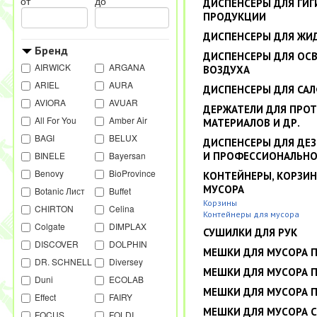
от
до
ДИСПЕНСЕРЫ ДЛЯ ГИ
ПРОДУКЦИИ
ДИСПЕНСЕРЫ ДЛЯ ЖИ
Бренд
ДИСПЕНСЕРЫ ДЛЯ ОС
AIRWICK
ARGANA
ВОЗДУХА
ARIEL
AURA
ДИСПЕНСЕРЫ ДЛЯ СА
AVIORA
AVUAR
ДЕРЖАТЕЛИ ДЛЯ ПРО
All For You
Amber Air
МАТЕРИАЛОВ И ДР.
BAGI
BELUX
ДИСПЕНСЕРЫ ДЛЯ ДЕ
BINELE
Bayersan
И ПРОФЕССИОНАЛЬН
Benovy
BioProvince
КОНТЕЙНЕРЫ, КОРЗИН
МУСОРА
Botanic Лист
Buffet
Корзины
CHIRTON
Celina
Контейнеры для мусора
Colgate
DIMPLAX
СУШИЛКИ ДЛЯ РУК
DISCOVER
DOLPHIN
МЕШКИ ДЛЯ МУСОРА 
DR. SCHNELL
Diversey
МЕШКИ ДЛЯ МУСОРА 
Duni
ECOLAB
МЕШКИ ДЛЯ МУСОРА 
Effect
FAIRY
МЕШКИ ДЛЯ МУСОРА 
FOCUS
FOLDI