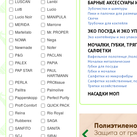
LUSCAN
Lambi
БАРНЫЕ АКСЕССУАРЫ 
Зубочистки и шампуры
Lotti
Lucio
Пики и палочки для разме
Lucio Noir
MANIPULA
Свечи
Трубочки для коктейля
MERIDA
Marrone
ЭКО ПОСУДА И ЭКО У
Martellato
Mr. PROPER
Эко контейнеры и эко упако
NOWA
Nega
МОЧАЛКИ, ГУБКИ, ТРЯ
Newmade
Nofer
САЛФЕТКИ
P&G
PACLAN
Вафельное полотенце /пол
Мочалки металлические
PALEX
PAPIA
Губки для посуды
PAP STAR
PAUL
Губки и мочалки
HARTMANN
Салфетки из микрофибры
Салфетки хозяйственные, п
PERLA
PROtissue
Тряпки хозяйственные
Palitra
Palmolive
НАСАДКИ МОП
Papperskopp
Perfect Purity
Proff Comfort
QUICK PACK
Reina
Rio Royal
Rubberex
SAGA
SANFITO
SANITA
SCJ
SIRAL