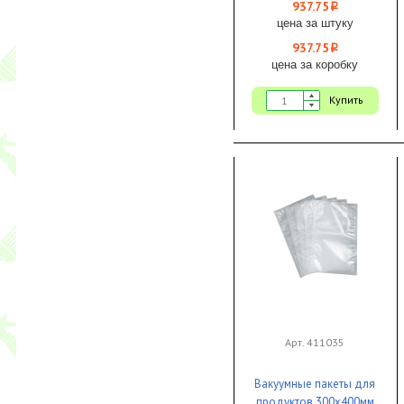
1/13
937.75
i
цена за штуку
937.75
i
цена за коробку
Купить
Арт. 411035
Вакуумные пакеты для
продуктов 300х400мм