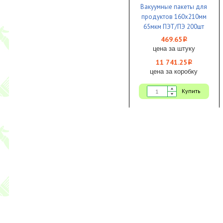
Вакуумные пакеты для
продуктов 160х210мм
65мкм ПЭТ/ПЭ 200шт
1/25
469.65
i
цена за штуку
11 741.25
i
цена за коробку
Купить