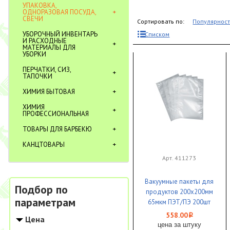
УПАКОВКА,
ОДНОРАЗОВАЯ ПОСУДА,
СВЕЧИ
Сортировать по:
Популярнос
УБОРОЧНЫЙ ИНВЕНТАРЬ
Списком
И РАСХОДНЫЕ
МАТЕРИАЛЫ ДЛЯ
УБОРКИ
ПЕРЧАТКИ, СИЗ,
ТАПОЧКИ
ХИМИЯ БЫТОВАЯ
ХИМИЯ
ПРОФЕССИОНАЛЬНАЯ
ТОВАРЫ ДЛЯ БАРБЕКЮ
КАНЦТОВАРЫ
Арт. 411273
Вакуумные пакеты для
Подбор по
продуктов 200х200мм
параметрам
65мкм ПЭТ/ПЭ 200шт
1/20
558.00
i
Цена
цена за штуку