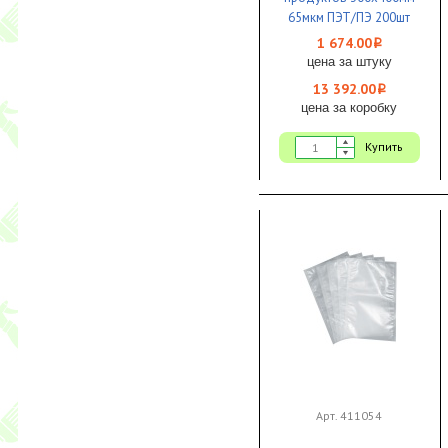
65мкм ПЭТ/ПЭ 200шт
1/8
1 674.00
i
цена за штуку
13 392.00
i
цена за коробку
Купить
Арт. 411054