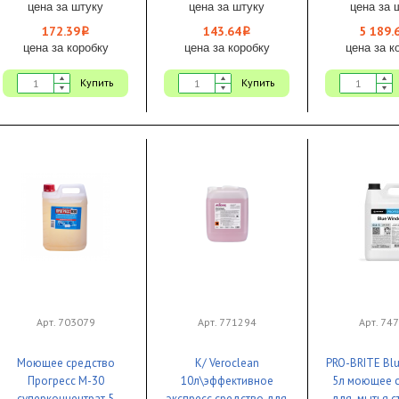
щелочное 1/12 ЧЗ
(канистра 5,3 
цена за штуку
цена за штуку
цена за 
172.39
143.64
5 189.
i
i
цена за коробку
цена за коробку
цена за к
Купить
Купить
Арт. 703079
Арт. 771294
Арт. 74
Моющее средство
К/ Veroclean
PRO-BRITE Bl
Прогресс М-30
10л\эффективное
5л моющее 
суперконцентрат 5
экспресс средство для
для мытья с