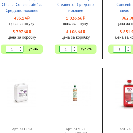
Cleaner Concentrate 1л.
Cleaner 5л. Средство
Concentra
Средство моющее
моющее
щелочн
универсальное
универсальное
низкопе
483.14
1 026.66
962.9
i
i
щелочное 1/12
щелочное 1/4
концентр
цена за штуку
цена за штуку
цена за 
5 797.68
4 106.64
3 851.
i
i
цена за коробку
цена за коробку
цена за к
Купить
Купить
Арт. 741280
Арт. 747097
Арт. 74