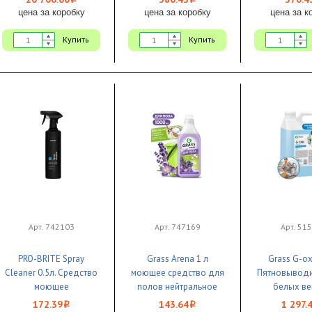
i
i
цена за коробку
цена за коробку
цена за к
Купить
Купить
Арт. 742103
Арт. 747169
Арт. 51
PRO-BRITE Spray
Grass Arena 1 л
Grass G-oxi
Cleaner 0.5л. Средство
моющее средство для
Пятновыводи
моющее
полов нейтральное
белых ве
универсальное
Лаванда 1/8 ЧЗ
активным ки
172.39
143.64
1 297.
i
i