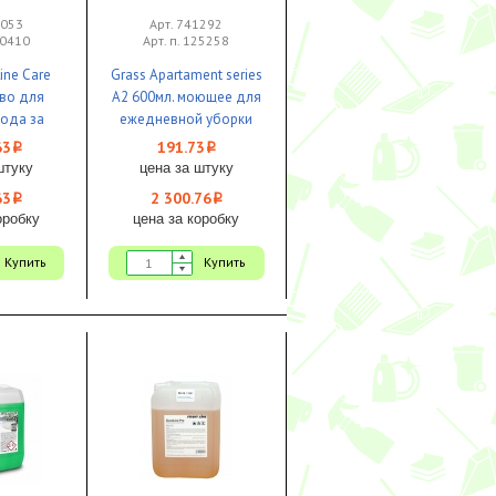
1053
Арт. 741292
00410
Арт. п. 125258
ine Care
Grass Apartament series
тво для
A2 600мл. моющее для
хода за
ежедневной уборки
 1/1
1/8 ЧЗ
63
191.73
i
i
штуку
цена за штуку
63
2 300.76
i
i
оробку
цена за коробку
Купить
Купить