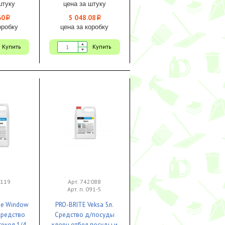
кг) 1/4 ЧЗ
(канистра 5,3 кг) 1/4 ЧЗ
штуку
цена за штуку
60
5 048.08
i
i
оробку
цена за коробку
Купить
Купить
7119
Арт. 742088
Арт. п. 091-5
ue Window
PRO-BRITE Veksa 5л.
средство
Средство д/посуды
текол 1/4
хлорн отбел.посуды и