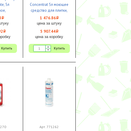
te, 5л
Concentrat 5л моющее
ое,
средство для плитки,
нное,
линолеума, каучука 1/4
8
1 476.86
i
i
ат 1/4
штуку
цена за штуку
92
5 907.44
i
i
оробку
цена за коробку
Купить
Купить
1270
Арт. 771262