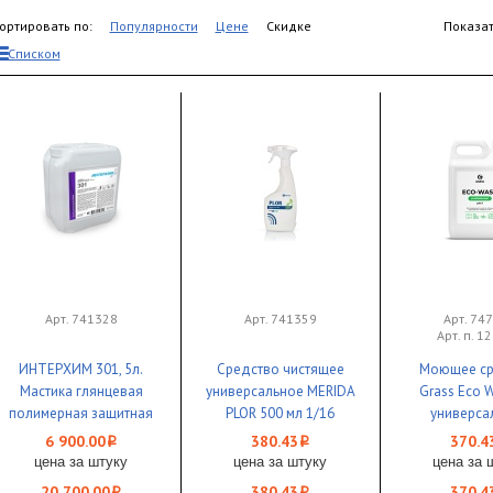
ортировать по:
Популярности
Цене
Скидке
Показат
Списком
Арт. 741328
Арт. 741359
Арт. 74
Арт. п. 1
ИНТЕРХИМ 301, 5л.
Средство чистящее
Моющее ср
Мастика глянцевая
универсальное MERIDA
Grass Eco W
полимерная защитная
PLOR 500 мл 1/16
универса
дисперсия 1/2 ЧЗ
низкопенн
6 900.00
380.43
370.4
i
i
любых пове
цена за штуку
цена за штуку
цена за 
1/4 Ч
20 700.00
380.43
370.4