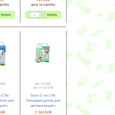
i
i
оробку
цена за коробку
Купить
Купить
5060
Арт. 515055
Арт. п. 125538
 5,3кг.
Grass G-oxi 5,3кг
тель для
Пятновыводитель для
щей с
цветных вещей с
слородом
активным кислородом
40
1 262.02
i
i