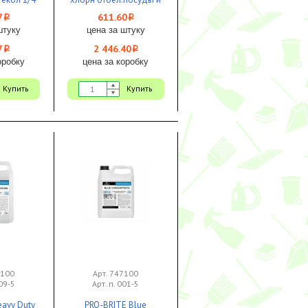
кух.поверхн 1/4 ЧЗ
7
611.60
i
i
штуку
цена за штуку
7
2 446.40
i
i
оробку
цена за коробку
Купить
Купить
0100
Арт. 747100
009-5
Арт. п. 001-5
eavy Duty
PRO-BRITE Blue