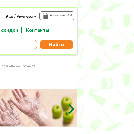
/
0 товаров | 0
Вход
Регистрация
i
 скидки
Контакты
Найти
 и ухода за полами