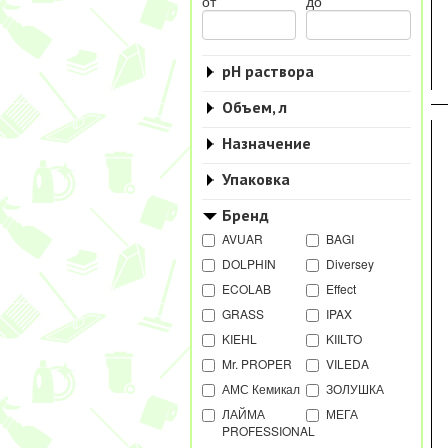
от
до
pH раствора
Объем, л
Назначение
Упаковка
Бренд
AVUAR
BAGI
DOLPHIN
Diversey
ECOLAB
Effect
GRASS
IPAX
KIEHL
KIILTO
Mr. PROPER
VILEDA
АМС Кемикал
ЗОЛУШКА
ЛАЙМА
МЕГА
PROFESSIONAL