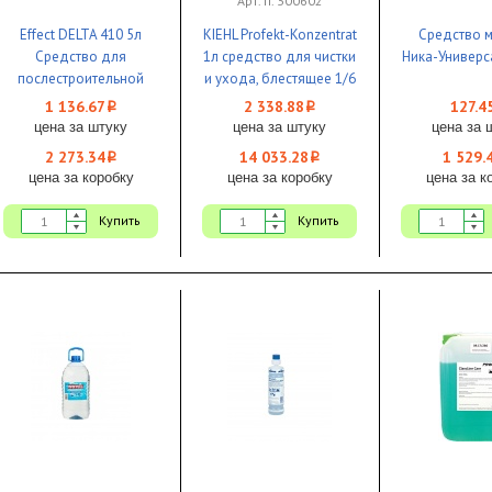
Арт. п. 300602
Effect DELTA 410 5л
KIEHL Profekt-Konzentrat
Средство 
Средство для
1л средство для чистки
Ника-Универс
послестроительной
и ухода, блестящее 1/6
уборки 1/2
1 136.67
2 338.88
127.4
i
i
цена за штуку
цена за штуку
цена за 
2 273.34
14 033.28
1 529.
i
i
цена за коробку
цена за коробку
цена за к
Купить
Купить