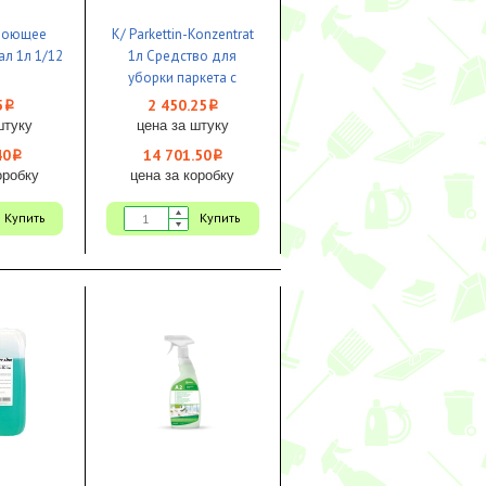
моющее
К/ Parkettin-Konzentrat
ал 1л 1/12
1л Средство для
уборки паркета с
защитным эффектом
5
2 450.25
i
i
1/6 KIEHL ЧЗ
штуку
цена за штуку
40
14 701.50
i
i
оробку
цена за коробку
Купить
Купить