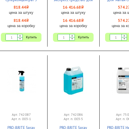
литров 1/1
глубокой чистки 1/1
818.44
16 416.68
574.2
i
i
KIEHL
цена за штуку
цена за штуку
цена за 
818.44
16 416.68
574.2
i
i
цена за коробку
цена за коробку
цена за к
Купить
Купить
Арт. 742087
Арт. 742086
Арт. 75
Арт. п. 003-1
Арт. п. 003-5
Арт. п. 
PRO-BRITE Spray
PRO-BRITE Spray
PRO-BRITE H