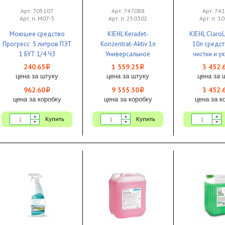
Арт. 705107
Арт. 747088
Арт. 74
Арт. п. М07-3
Арт. п. 250302
Арт. п. 1
Моющее средство
KIEHL Keradet-
KIEHL ClaroL
Прогресс 5 литров ПЭТ
Konzentrat-Aktiv 1л
10л средс
1 БУТ 1/4 ЧЗ
Универсальное
чистки и у
средство для
полами
240.65
1 559.25
3 452.
i
i
блестящих
цена за штуку
цена за штуку
цена за 
поверхностей 1/6
962.60
9 355.50
3 452.
i
i
цена за коробку
цена за коробку
цена за к
Купить
Купить