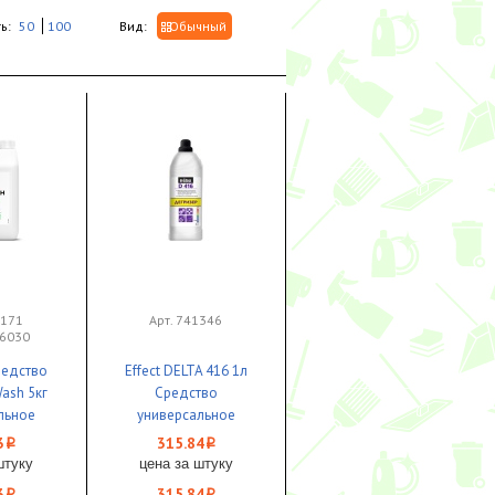
ь:
50
100
Вид:
Обычный
7171
Арт. 741346
26030
едство
Effect DELTA 416 1л
ash 5кг
Средство
льное
универсальное
ое для
дегризер 1/6
3
315.84
i
i
рхностей
штуку
цена за штуку
З
3
315.84