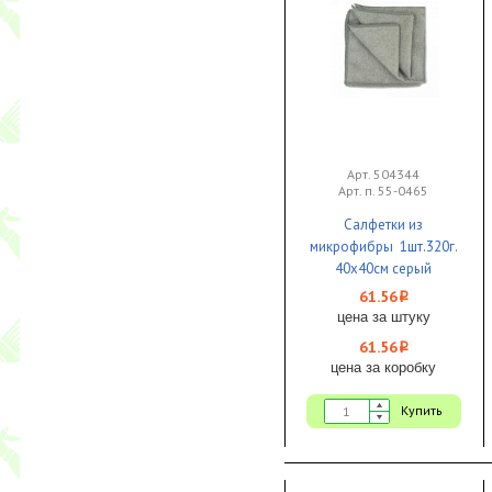
Арт. 504344
Арт. п. 55-0465
Салфетки из
микрофибры 1шт.320г.
40х40см серый
1/150/200
61.56
i
цена за штуку
61.56
i
цена за коробку
Купить