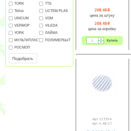
TORK
TTS
208.48
Tellus
UCTEM-PLAS
i
цена за штуку
UNICUM
VDM
208.48
i
VERMOP
VILEDA
цена за коробку
YORK
ЛАЙМА
МУЛЬТИПЛАСТ
ПОЛИМЕРБЫТ
Купить
РОСМОП
Подобрать
Арт. 523354
Арт. п. AБ-17