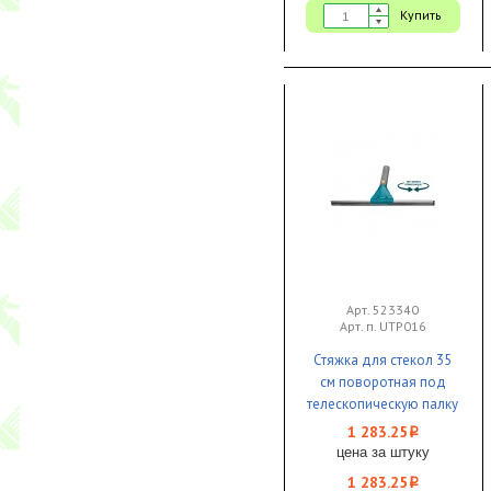
Купить
Арт. 523340
Арт. п. UTP016
Стяжка для стекол 35
см поворотная под
телескопическую палку
1/10 Uctem Plas
1 283.25
i
цена за штуку
1 283.25
i