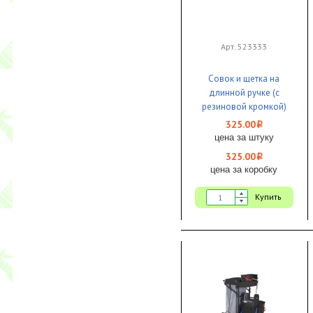
Арт. 523333
Совок и щетка на
длинной ручке (с
резиновой кромкой)
серый 1/24 Proff
325.00
i
Comfort
цена за штуку
325.00
i
цена за коробку
Купить