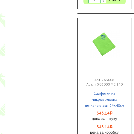
Арт. 263008
Арт. п. 503000 МС 140
Салфетки из
микроволокна
нетканые 5шт 34х40см
140 г/м зеленые
343.14
i
Микроспан 1/15 IWIPE
цена за штуку
343.14
i
цена за коробку