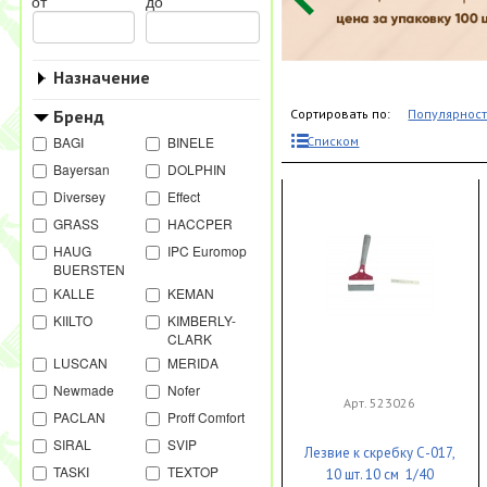
от
до
Назначение
Бренд
Сортировать по:
Популярнос
BAGI
BINELE
Списком
Bayersan
DOLPHIN
Diversey
Effect
GRASS
HACCPER
HAUG
IPC Euromop
BUERSTEN
KALLE
KEMAN
KIILTO
KIMBERLY-
CLARK
LUSCAN
MERIDA
Newmade
Nofer
Арт. 523026
PACLAN
Proff Comfort
SIRAL
SVIP
Лезвие к скребку С-017,
TASKI
TEXTOP
10 шт. 10 см 1/40