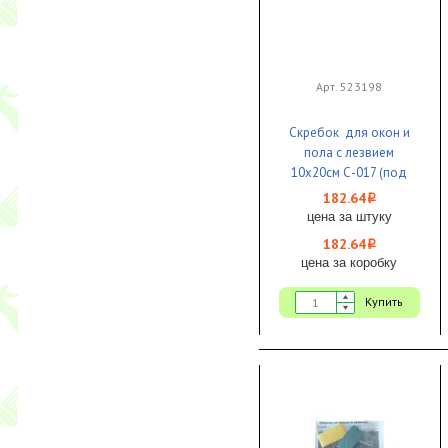
Арт. 523198
Скребок для окон и
пола с лезвием
10х20см С-017 (под
телескоп. палку)
182.64
i
красный 1/100
цена за штуку
182.64
i
цена за коробку
Купить