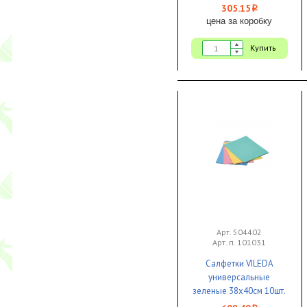
305.15
i
цена за коробку
Купить
Арт. 504402
Арт. п. 101031
Салфетки VILEDA
универсальные
зеленые 38х40см 10шт.
1/10