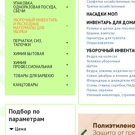
Салфетки хозяйственные, п
УПАКОВКА,
Тряпки хозяйственные
ОДНОРАЗОВАЯ ПОСУДА,
СВЕЧИ
НАСАДКИ МОП
УБОРОЧНЫЙ ИНВЕНТАРЬ
ИНВЕНТАРЬ ДЛЯ ДОМ
И РАСХОДНЫЕ
МАТЕРИАЛЫ ДЛЯ
Ролики и щетки для текстил
УБОРКИ
Ершики, вантузы
Гарнитуры для туалета
ПЕРЧАТКИ, СИЗ,
Опрыскиватели
ТАПОЧКИ
УБОРОЧНЫЙ ИНВЕНТА
ХИМИЯ БЫТОВАЯ
Ведра на колесах
Тележки уборочные
ХИМИЯ
Щетки
ПРОФЕССИОНАЛЬНАЯ
Ведра, отжимы, изделия из
ТОВАРЫ ДЛЯ БАРБЕКЮ
Совки, швабры и веники дл
Флаундеры и держатели МО
КАНЦТОВАРЫ
Сгоны, стяжки, скребки, ПАД
Палки, черенки
Уличный инвентарь, стремя
Подбор по
параметрам
Цена