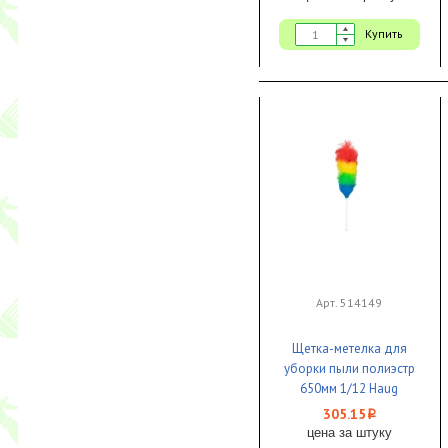
Купить
Арт. 514149
Щетка-метелка для
уборки пыли полиэстр
650мм 1/12 Haug
Buersten
305.15
i
цена за штуку