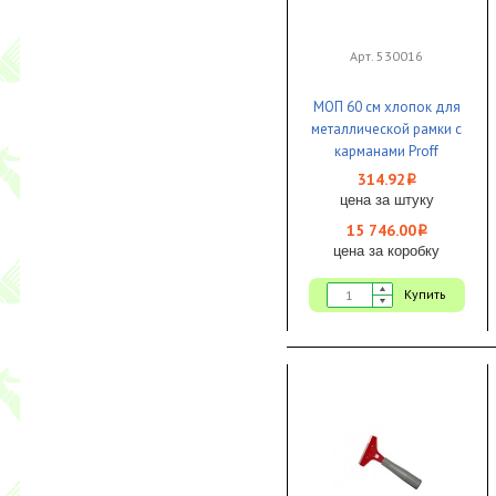
Арт. 530016
МОП 60 см хлопок для
металлической рамки с
карманами Proff
Comfort 1/50
314.92
i
цена за штуку
15 746.00
i
цена за коробку
Купить