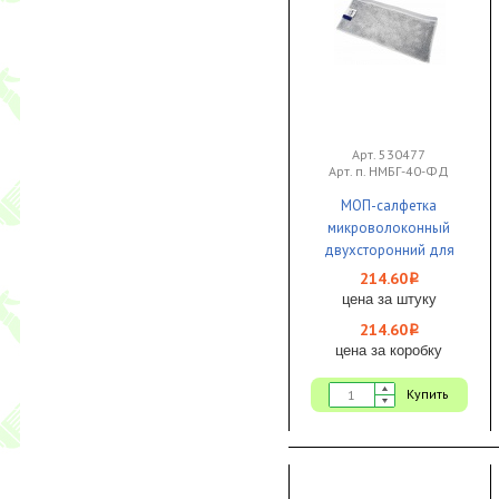
Арт. 530477
Арт. п. НМБГ-40-ФД
МОП-салфетка
микроволоконный
двухсторонний для
сгона РОСМОП Флекс
214.60
i
1/25
цена за штуку
214.60
i
цена за коробку
Купить