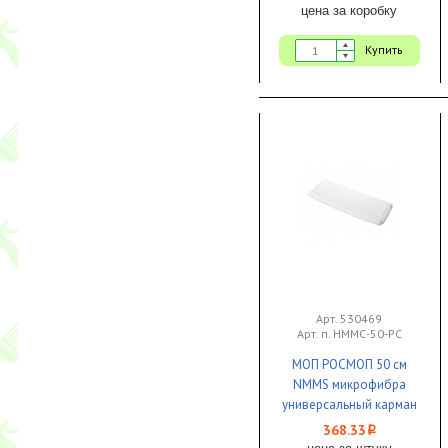
цена за коробку
Купить
Арт. 530469
Арт. п. НММС-50-РС
МОП РОСМОП 50 см
NMMS микрофибра
универсальный карман
+ язык 1/25
368.33
i
цена за штуку