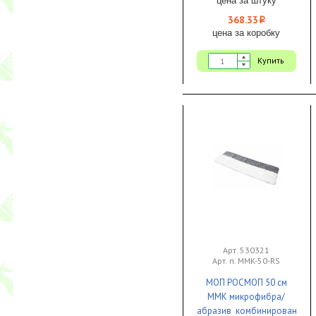
368.33
i
цена за коробку
Купить
Арт. 530321
Арт. п. MMK-50-RS
МОП РОСМОП 50 см
MМК микрофибра/
абразив комбинированный