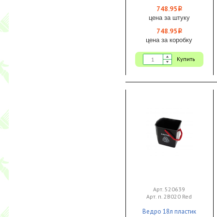
карман/язык 1/25
748.95
i
цена за штуку
748.95
i
цена за коробку
Купить
Арт. 520639
Арт. п. 2B020 Red
Ведро 18л пластик