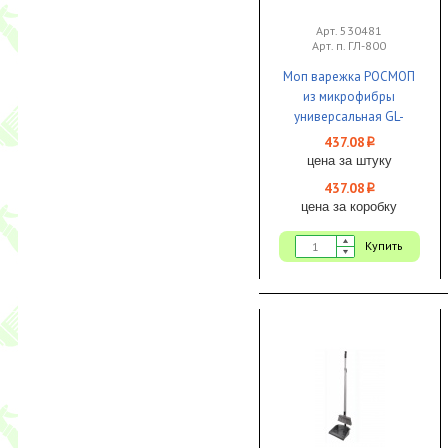
Арт. 530481
Арт. п. ГЛ-800
Моп варежка РОСМОП
из микрофибры
универсальная GL-
800 1/25
437.08
i
цена за штуку
437.08
i
цена за коробку
Купить