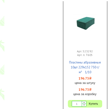
Арт. 523292
Арт. п. Т605
Пластины абразивные
10шт 229х152 750 г/
м² 1/10
196.73
i
цена за штуку
196.73
i
цена за коробку
Купить