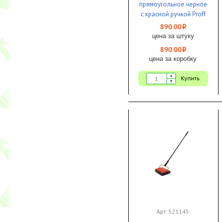
прямоугольное черное
с красной ручкой Proff
Comfort 1/10
890.00
i
цена за штуку
890.00
i
цена за коробку
Купить
Арт. 521145