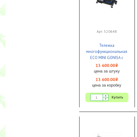
Арт. 520648
Тележка
многофункциональная
ECO MINI GONISA с
ведрами 2х18л,2х6л,
13 600.00
i
отжим и держ. д/мешка
цена за штуку
1/1 Bayersan
13 600.00
i
цена за коробку
Купить