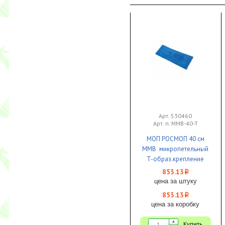
Арт. 530460
Арт. п. MMB-40-T
МОП РОСМОП 40 см
MMB микропетельный
T-образ.крепление
синий 1/25
853.13
i
цена за штуку
853.13
i
цена за коробку
Купить