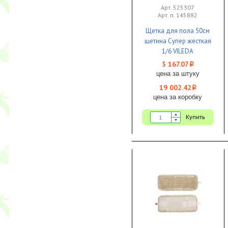
Арт. 525307
Арт. п. 145882
Щетка для пола 50см
щетина Супер жесткая
1/6 VILEDA
3 167.07
i
цена за штуку
19 002.42
i
цена за коробку
Купить