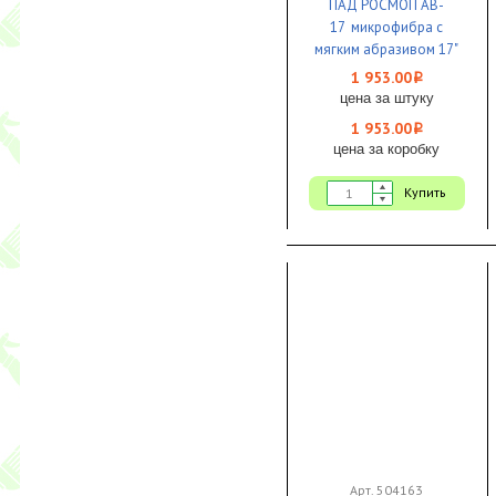
ПАД РОСМОП AB-
17 микрофибра с
мягким абразивом 17"
(Боннет) 1/10
1 953.00
i
цена за штуку
1 953.00
i
цена за коробку
Купить
Арт. 504163