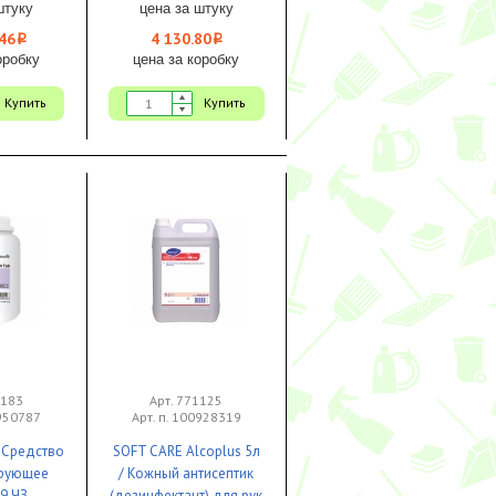
эффектом для
штуку
цена за штуку
емкостей 1/1
46
4 130.80
i
i
оробку
цена за коробку
Купить
Купить
1183
Арт. 771125
0950787
Арт. п. 100928319
/ Средство
SOFT CARE Alcoplus 5л
рующее
/ Кожный антисептик
9 ЧЗ
(дезинфектант) для рук