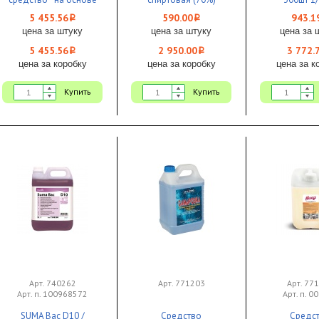
надуксусной кислоты
размер 135мм*185мм
5 455.56
590.00
943.1
i
i
1/1 ЧЗ
120шт 1/5
цена за штуку
цена за штуку
цена за 
5 455.56
2 950.00
3 772.
i
i
цена за коробку
цена за коробку
цена за к
Купить
Купить
Арт. 740262
Арт. 771203
Арт. 77
Арт. п. 100968572
Арт. п. 0
SUMA Bac D10 /
Средство
Средс