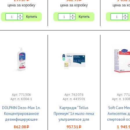
i
i
цена за коробку
цена за коробку
цена за к
Купить
Купить
Арт. 771306
Арт. 762076
Арт. 77
Арт. п. К004-1
Арт. п. 443501
Арт. п. 10
DOLPHIN Dezo-Max 1л.
Картридж "Tellus
Soft Care Me
Концентрированное
Премиум" 1л мыло-пена
Антисептик д
дезинфицирующее
ультрамягкое для
спиртовой ос
средство 1/12 ЧЗ
системы S4/SC4 1/6 ЧЗ
ароматизатор
862.08
937.31
1 945.
i
i