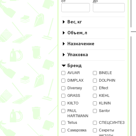
от
до
Вес, кг
Объем, л
Назначение
Упаковка
Бренд
AVUAR
BINELE
DIMPLAX
DOLPHIN
Diversey
Effect
GRASS
KIEHL
KIILTO
KLININ
PAUL
Sanfor
HARTMANN
Tellus
СПЕЦСИНТЕЗ
Самаровка
Секреты
чистоты