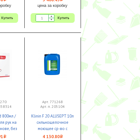
i
i
оробку
цена за коробку
Купить
Купить
1270
Арт. 771268
0858314
Арт. п. 205104
d 800мл /
Klinin F 20 ALUSEPT 10л
ля рук на
сильнощелочное
нове, без
моющее ср-во с
ов 1/6 ЧЗ
дезинфицирующим
91
4 130.80
i
i