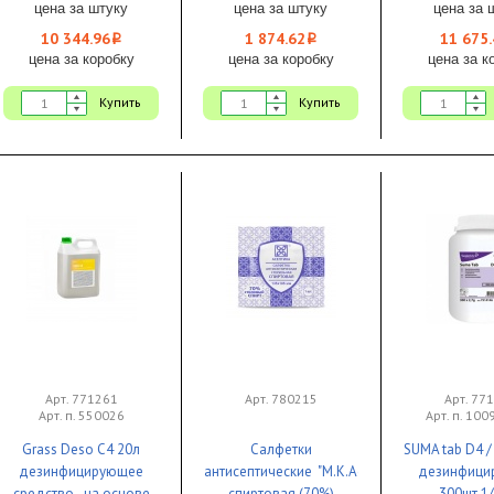
цена за штуку
цена за штуку
цена за 
10 344.96
1 874.62
11 675.
i
i
цена за коробку
цена за коробку
цена за к
Купить
Купить
Арт. 771261
Арт. 780215
Арт. 77
Арт. п. 550026
Арт. п. 10
Grass Deso C4 20л
Салфетки
SUMA tab D4 
дезинфицирующее
антисептические "М.К.Асептика"
дезинфици
средство на основе
спиртовая (70%)
300шт 1/