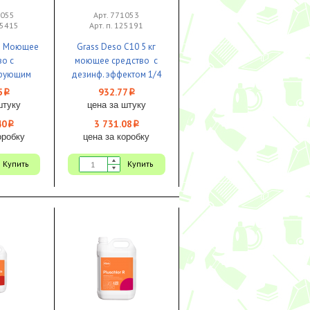
7055
Арт. 771053
25415
Арт. п. 125191
5л Моющее
Grass Deso C10 5 кг
во с
моющее средство с
рующим
дезинф. эффектом 1/4
1/4 ЧЗ
ЧЗ
5
932.77
i
i
штуку
цена за штуку
40
3 731.08
i
i
оробку
цена за коробку
Купить
Купить