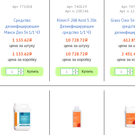
Арт. 771018
Арт. 740229
Арт. 74
Арт. п. 205246
Арт. п. 1
Средство
Klinin F-268 Airol S 20л
Grass Cleo 
дезинфицирующее
Дезинфицирующее
средст
Макси Дез 3л 1/1 ЧЗ
средство 1/1 ЧЗ
дезинфици
эффектом 
1 133.62
10 728.72
612.8
i
i
цена за штуку
цена за штуку
цена за 
1 133.62
10 728.72
2 451.
i
i
цена за коробку
цена за коробку
цена за к
Купить
Купить