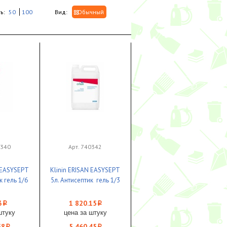
ь:
50
100
Вид:
Обычный
0340
Арт. 740342
N EASYSEPT
Klinin ERISAN EASYSEPT
к гель 1/6
5л. Антисептик гель 1/3
3
1 820.15
i
i
штуку
цена за штуку
58
5 460.45