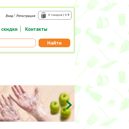
/
0 товаров | 0
Вход
Регистрация
i
 скидки
Контакты
Найти