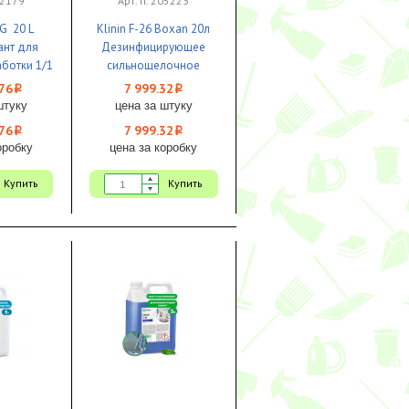
12179
Арт. п. 205223
G 20 L
Klinin F-26 Boxan 20л
ант для
Дезинфицирующее
ботки 1/1
сильнощелочное
средство для мойки
76
7 999.32
i
i
транспортной тары 1/1
штуку
цена за штуку
76
7 999.32
i
i
оробку
цена за коробку
Купить
Купить