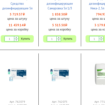
Средство
дезинфицирующее
дезинфици
дезинфицирующее 5л
Самаровка 5л 1/3
Ника-2, 5л
1/2 ЧЗ
5 719.57
1 838.50
794.9
i
i
цена за штуку
цена за штуку
цена за 
11 439.14
5 515.50
3 179.
i
i
цена за коробку
цена за коробку
цена за к
Купить
Купить
Арт. 762079
Арт. 762075
Арт. 77