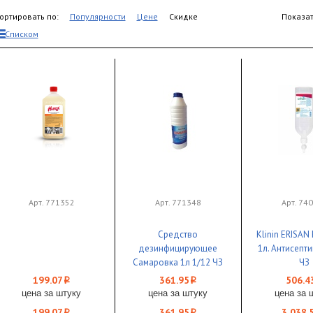
ортировать по:
Популярности
Цене
Скидке
Показат
Списком
Арт. 771352
Арт. 771348
Арт. 74
Средство
Klinin ERISA
дезинфицирующее
1л. Антисепти
Самаровка 1л 1/12 ЧЗ
ЧЗ
199.07
361.95
506.4
i
i
цена за штуку
цена за штуку
цена за 
199.07
361.95
3 038.