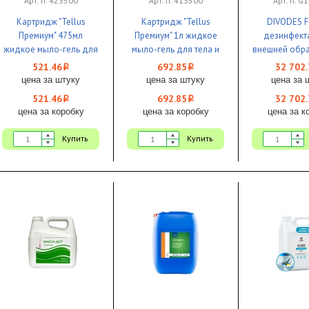
Арт. п. 423500
Арт. п. 413500
Арт. п. G
Картридж "Tellus
Картридж "Tellus
DIVODES F
Премиум" 475мл
Премиум" 1л жидкое
дезинфект
жидкое мыло-гель для
мыло-гель для тела и
внешней обра
тела и волос SC2 1/8 ЧЗ
волос SC1 1/6 ЧЗ
ЧЗ
521.46
692.85
32 702.
i
i
цена за штуку
цена за штуку
цена за 
521.46
692.85
32 702.
i
i
цена за коробку
цена за коробку
цена за к
Купить
Купить