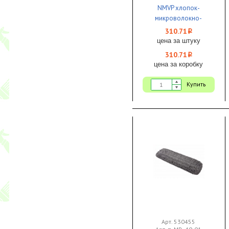
NMVP хлопок-
микроволокно-
полиэстр Т-
310.71
i
образ.крепление 1/25
цена за штуку
310.71
i
цена за коробку
Купить
Арт. 530455