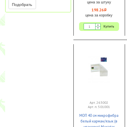
Maxistar SBE40 1/30
цена за штуку
Подобрать
IWIPE
198.26
i
цена за коробку
Купить
Арт. 263002
Арт. п. 501001
МОП 40 см микрофибра
белый карман/язык (в
упаковке) Maxistar