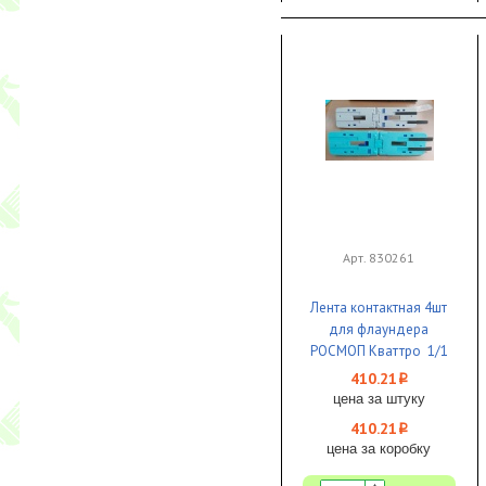
Арт. 830261
Лента контактная 4шт
для флаундера
РОСМОП Кваттро 1/1
410.21
i
цена за штуку
410.21
i
цена за коробку