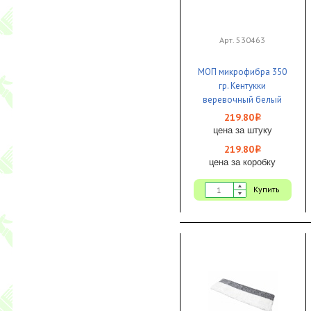
Арт. 530463
МОП микрофибра 350
гр. Кентукки
веревочный белый
Эконом 1/15
219.80
i
цена за штуку
219.80
i
цена за коробку
Купить