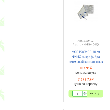
Арт. 530412
Арт. п. NMMG-40-RQ
МОП РОСМОП 40 см
NMMG микрофибра
петельный карман-язык
Росмоп Кваттро 1/25
302.91
i
цена за штуку
7 572.75
i
цена за коробку
Купить