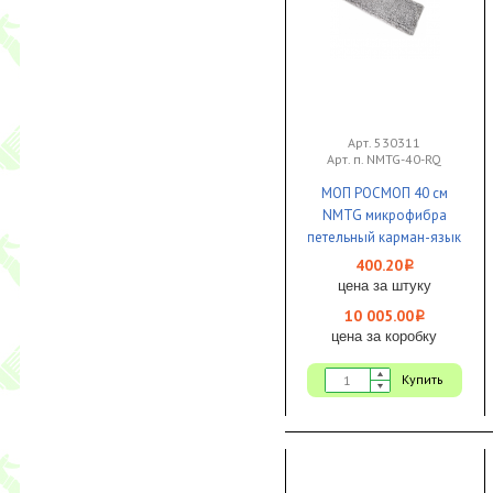
Арт. 530311
Арт. п. NMTG-40-RQ
МОП РОСМОП 40 см
NMTG микрофибра
петельный карман-язык
Кваттро серый 1/25
400.20
i
цена за штуку
10 005.00
i
цена за коробку
Купить