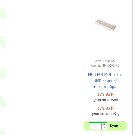
Арт. 530445
Арт. п. NМК-50-RS
МОП РОСМОП 50 см
NМК хлопок/
микрофибра
комбинированный
378.93
i
широкая
цена за штуку
полоса карман/язык
378.93
i
1/25
цена за коробку
Купить