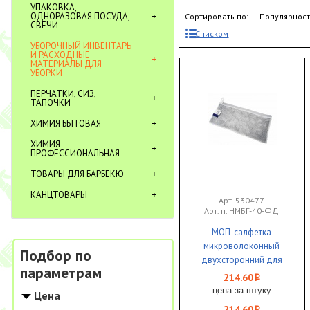
УПАКОВКА,
ОДНОРАЗОВАЯ ПОСУДА,
Сортировать по:
Популярнос
СВЕЧИ
Списком
УБОРОЧНЫЙ ИНВЕНТАРЬ
И РАСХОДНЫЕ
МАТЕРИАЛЫ ДЛЯ
УБОРКИ
ПЕРЧАТКИ, СИЗ,
ТАПОЧКИ
ХИМИЯ БЫТОВАЯ
ХИМИЯ
ПРОФЕССИОНАЛЬНАЯ
ТОВАРЫ ДЛЯ БАРБЕКЮ
КАНЦТОВАРЫ
Арт. 530477
Арт. п. НМБГ-40-ФД
МОП-салфетка
микроволоконный
Подбор по
двухсторонний для
параметрам
сгона РОСМОП Флекс
214.60
i
1/25
цена за штуку
Цена
214.60