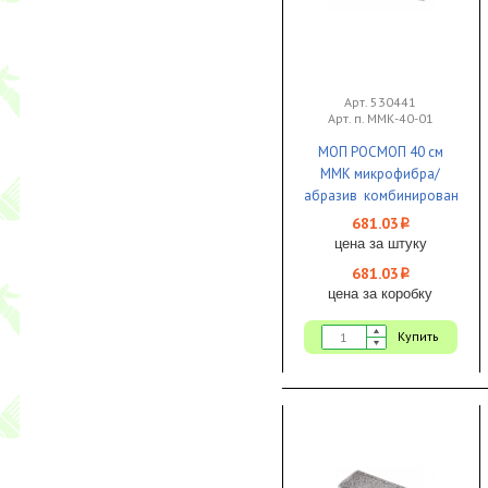
Арт. 530441
Арт. п. MМК-40-01
МОП РОСМОП 40 см
MМК микрофибра/
абразив комбинированный
карман 1/25
681.03
i
цена за штуку
681.03
i
цена за коробку
Купить