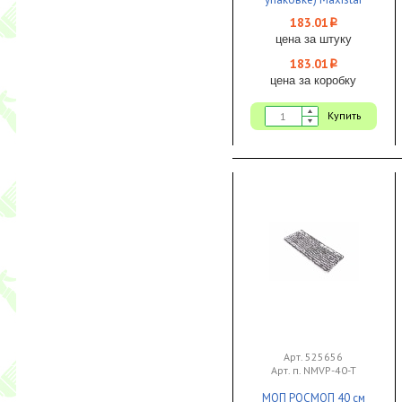
Uni40 1/30 IWIPE
183.01
i
цена за штуку
183.01
i
цена за коробку
Купить
Арт. 525656
Арт. п. NMVP-40-T
МОП РОСМОП 40 см