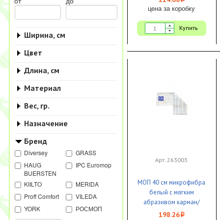
i
от
до
цена за коробку
Купить
Ширина, см
Цвет
Длина, см
Материал
Вес, гр.
Назначение
Бренд
Diversey
GRASS
Арт. 263003
HAUG
IPC Euromop
BUERSTEN
МОП 40 см микрофибра
KIILTO
MERIDA
белый с мягким
Proff Comfort
VILEDA
абразивом карман/
YORK
РОСМОП
язык (в упаковке)
198.26
i