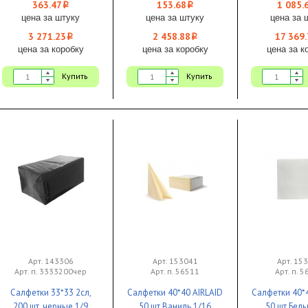
363.47
153.68
1 085.
i
i
цена за штуку
цена за штуку
цена за 
3 271.23
2 458.88
17 369.
i
i
цена за коробку
цена за коробку
цена за к
Купить
Купить
Арт. 143306
Арт. 153041
Арт. 15
Арт. п. 3333200чер
Арт. п. 56511
Арт. п. 
Салфетки 33*33 2сл,
Салфетки 40*40 AIRLAID
Салфетки 40*
200 шт, черные 1/9
50 шт Ваниль 1/16
50 шт Белы