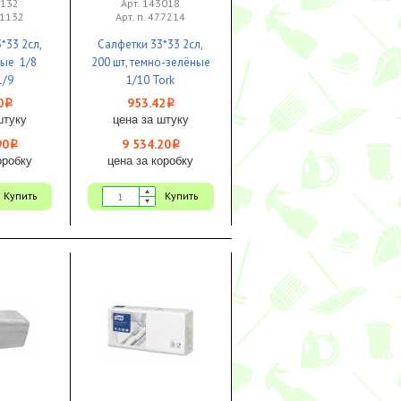
1132
Арт. 143018
41132
Арт. п. 477214
*33 2сл,
Салфетки 33*33 2сл,
лые 1/8
200 шт, темно-зелёные
1/9
1/10 Tork
0
953.42
i
i
штуку
цена за штуку
90
9 534.20
i
i
оробку
цена за коробку
Купить
Купить