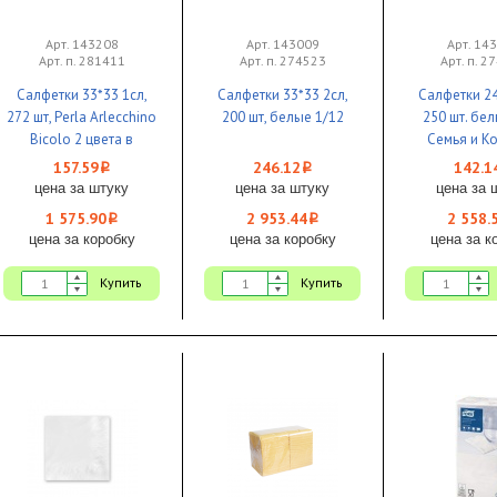
Арт. 143208
Арт. 143009
Арт. 14
Арт. п. 281411
Арт. п. 274523
Арт. п. 2
Салфетки 33*33 1сл,
Салфетки 33*33 2сл,
Салфетки 24
272 шт, Perla Arlecchino
200 шт, белые 1/12
250 шт. бел
Bicolo 2 цвета в
Семья и К
упаковке 1/10
157.59
246.12
142.1
i
i
цена за штуку
цена за штуку
цена за 
1 575.90
2 953.44
2 558.
i
i
цена за коробку
цена за коробку
цена за к
Купить
Купить