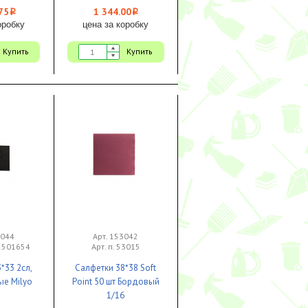
75
1 344.00
i
i
оробку
цена за коробку
Купить
Купить
3044
Арт. 153042
22501654
Арт. п. 53015
*33 2сл,
Салфетки 38*38 Soft
ые Milyo
Point 50 шт Бордовый
1/16