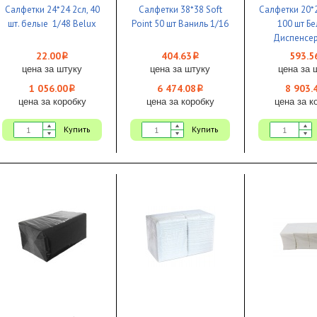
Салфетки 24*24 2сл, 40
Салфетки 38*38 Soft
Салфетки 20*
шт. белые 1/48 Belux
Point 50 шт Ваниль 1/16
100 шт Бе
Диспенсер
22.00
404.63
593.5
i
i
цена за штуку
цена за штуку
цена за 
1 056.00
6 474.08
8 903.
i
i
цена за коробку
цена за коробку
цена за к
Купить
Купить