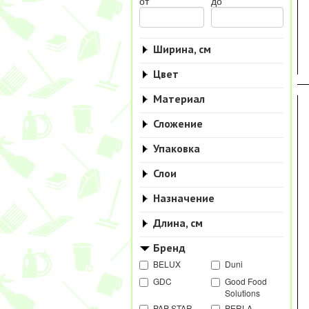
от
до
Ширина, см
Цвет
Материал
Сложение
Упаковка
Слои
Назначение
Длина, см
Бренд
BELUX
Duni
GDC
Good Food
Solutions
PAP STAR
PERLA