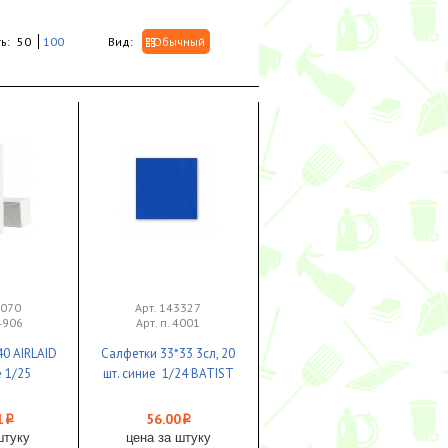
ь:
50
100
Вид:
Обычный
3070
Арт. 143327
54906
Арт. п. 4001
40 AIRLAID
Салфетки 33*33 3сл, 20
 1/25
шт. синие 1/24 BATIST
1
56.00
i
i
штуку
цена за штуку