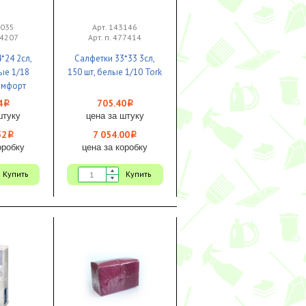
3035
Арт. 143146
74207
Арт. п. 477414
*24 2сл,
Салфетки 33*33 3сл,
ые 1/18
150 шт, белые 1/10 Tork
омфорт
4
705.40
i
i
штуку
цена за штуку
52
7 054.00
i
i
оробку
цена за коробку
Купить
Купить