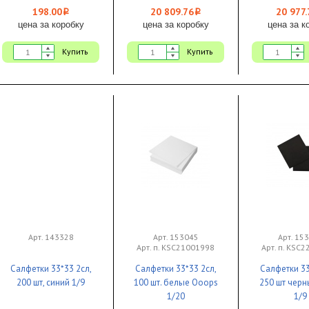
198.00
20 809.76
20 977.
i
i
цена за коробку
цена за коробку
цена за к
Купить
Купить
Арт. 143328
Арт. 153045
Арт. 15
Арт. п. KSC21001998
Арт. п. KSC
Салфетки 33*33 2сл,
Салфетки 33*33 2сл,
Салфетки 33
200 шт, синий 1/9
100 шт. белые Ooops
250 шт черн
1/20
1/9