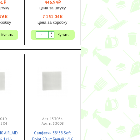
61
446.94
i
i
штуку
цена за штуку
76
7 151.04
i
i
оробку
цена за коробку
Купить
Купить
3040
Арт. 153034
56504
Арт. п. 53008
40 AIRLAID
Салфетки 38*38 Soft
й 1/16
Point 50 шт Белый 1/16