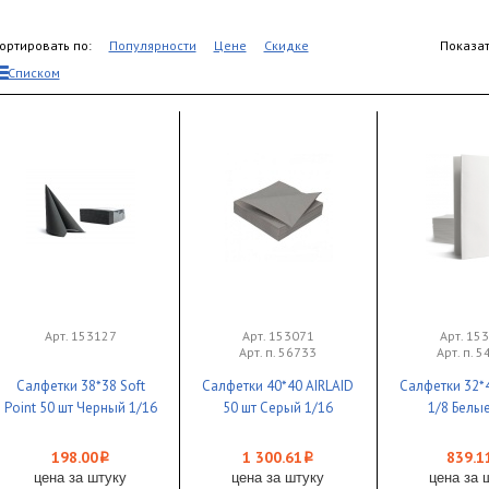
ортировать по:
Популярности
Цене
Скидке
Показат
Списком
Арт. 153127
Арт. 153071
Арт. 15
Арт. п. 56733
Арт. п. 
Салфетки 38*38 Soft
Салфетки 40*40 AIRLAID
Салфетки 32*
Point 50 шт Черный 1/16
50 шт Серый 1/16
1/8 Белые
198.00
1 300.61
839.1
i
i
цена за штуку
цена за штуку
цена за 