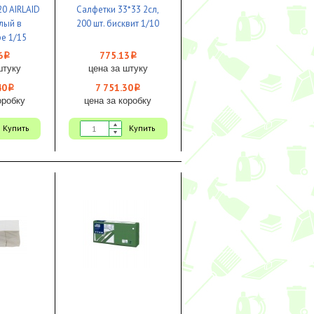
20 AIRLAID
Салфетки 33*33 2сл,
лый в
200 шт. бисквит 1/10
е 1/15
6
775.13
i
i
штуку
цена за штуку
40
7 751.30
i
i
оробку
цена за коробку
Купить
Купить