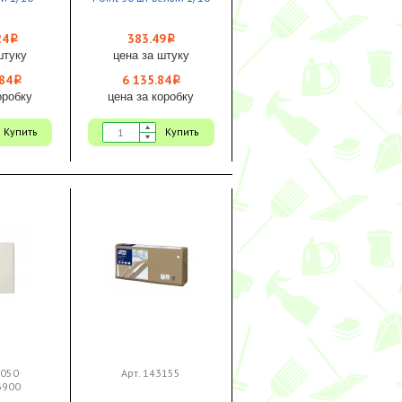
24
383.49
i
i
штуку
цена за штуку
84
6 135.84
i
i
оробку
цена за коробку
Купить
Купить
3050
Арт. 143155
56900