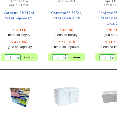
Арт. 143116
Арт. 143024
Арт. 14
Арт. п. 24250ч
Арт. п. 1
Салфетки 24*24 2сл,
Салфетки 33*33 3сл,
Салфетки 33
250 шт. черные 1/18
200 шт, белые 1/9
200 шт, бе
слож. 
302.11
302.80
191.1
i
i
цена за штуку
цена за штуку
цена за 
5 437.98
2 725.20
1 719.
i
i
цена за коробку
цена за коробку
цена за к
Купить
Купить