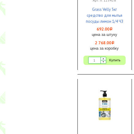
Арт. п. 125428
Grass Velly 5кг
средство для мытья
посуды лимон 1/4 ЧЗ
692.00
i
цена за штуку
2 768.00
i
цена за коробку
Купить