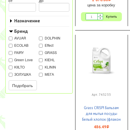
i
от
до
цена за коробку
Купить
Назначение
Бренд
AVUAR
DOLPHIN
ECOLAB
Effect
FAIRY
GRASS
Green Love
KIEHL
KIILTO
KLININ
ЗОЛУШКА
МЕГА
Подобрать
Арт. 743233
Grass CRISPI Бальзам
для мытья посуды
Белый хлопок (флакон
2500 мл) 1/4
486.49
i