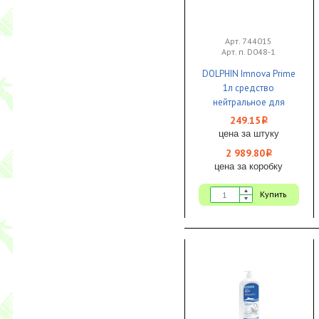
Арт. 744015
Арт. п. D048-1
DOLPHIN Imnova Prime
1л средство
нейтральное для
ручной мойки кухонной
249.15
i
и столовой посуды
цена за штуку
1/12 ЧЗ
2 989.80
i
цена за коробку
Купить