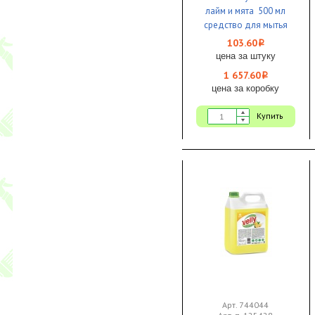
лайм и мята 500 мл
средство для мытья
посуды 1/8 ЧЗ
103.60
i
цена за штуку
1 657.60
i
цена за коробку
Купить
Арт. 744044