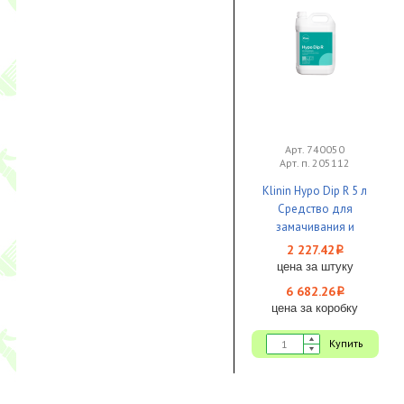
Арт. 740050
Арт. п. 205112
Klinin Hypo Dip R 5 л
Средство для
замачивания и
отбеливания посуды с
2 227.42
i
хлором 1/3
цена за штуку
6 682.26
i
цена за коробку
Купить