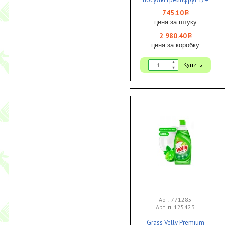
ЧЗ
745.10
i
цена за штуку
2 980.40
i
цена за коробку
Купить
Арт. 771285
Арт. п. 125423
Grass Velly Premium