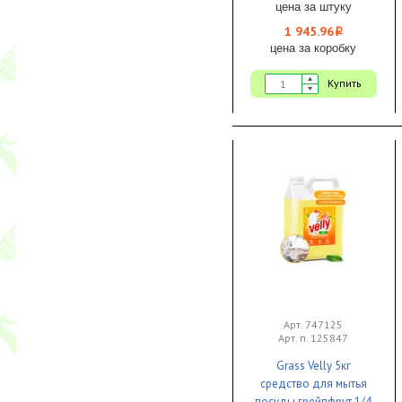
цена за штуку
1 945.96
i
цена за коробку
Купить
Арт. 747125
Арт. п. 125847
Grass Velly 5кг
средство для мытья
посуды грейпфрут 1/4