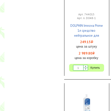
Арт. 744015
Арт. п. D048-1
DOLPHIN Imnova Prime
1л средство
нейтральное для
ручной мойки кухонной
249.15
i
и столовой посуды
цена за штуку
1/12 ЧЗ
2 989.80
i
цена за коробку
Купить