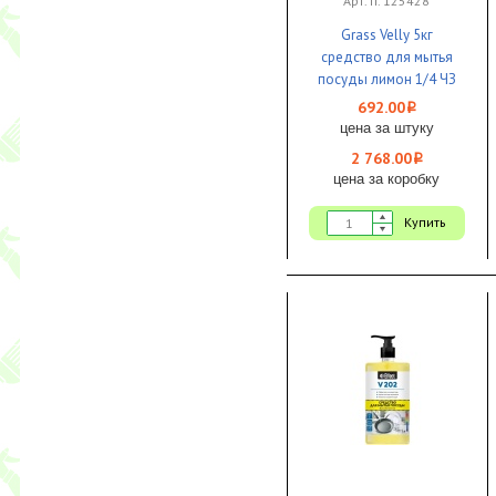
Арт. п. 125428
Grass Velly 5кг
средство для мытья
посуды лимон 1/4 ЧЗ
692.00
i
цена за штуку
2 768.00
i
цена за коробку
Купить