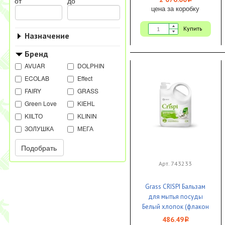
i
от
до
цена за коробку
Купить
Назначение
Бренд
AVUAR
DOLPHIN
ECOLAB
Effect
FAIRY
GRASS
Green Love
KIEHL
KIILTO
KLININ
ЗОЛУШКА
МЕГА
Подобрать
Арт. 743233
Grass CRISPI Бальзам
для мытья посуды
Белый хлопок (флакон
2500 мл) 1/4
486.49
i