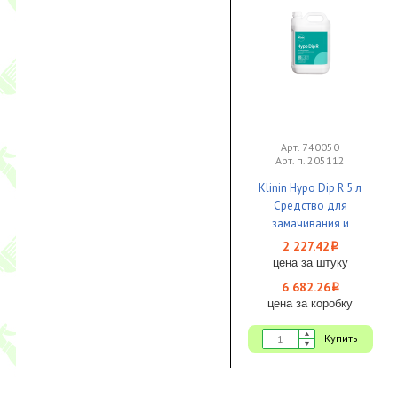
Арт. 740050
Арт. п. 205112
Klinin Hypo Dip R 5 л
Средство для
замачивания и
отбеливания посуды с
2 227.42
i
хлором 1/3
цена за штуку
6 682.26
i
цена за коробку
Купить