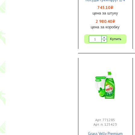
ЧЗ
745.10
i
цена за штуку
2 980.40
i
цена за коробку
Купить
Арт. 771285
Арт. п. 125423
Grass Velly Premium