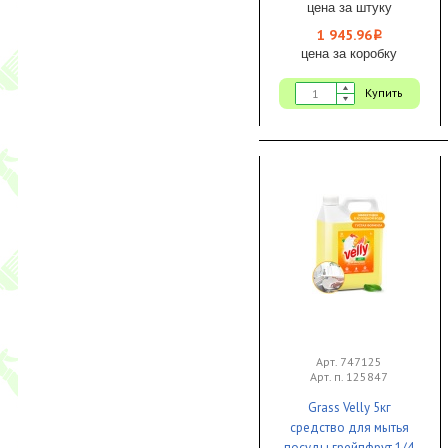
цена за штуку
1 945.96
i
цена за коробку
Купить
Арт. 747125
Арт. п. 125847
Grass Velly 5кг
средство для мытья
посуды грейпфрут 1/4