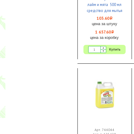
лайм и мята 500 мл
средство для мытья
посуды 1/8 ЧЗ
103.60
i
цена за штуку
1 657.60
i
цена за коробку
Купить
Арт. 744044