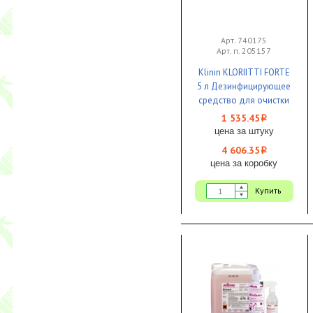
Арт. 740175
Арт. п. 205157
Klinin KLORIITTI FORTE
5 л Дезинфицирующее
средство для очистки
овощей,фруктов,
1 535.45
i
зелени 1/3 ЧЗ
цена за штуку
4 606.35
i
цена за коробку
Купить