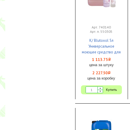
Арт. 740140
Арт. п. 550305
К/ Blutoxol 5л
Универсальное
моющее средство для
пищевых производств,
1 113.75
i
концентрат 1/2 KIEHL
цена за штуку
2 227.50
i
цена за коробку
Купить