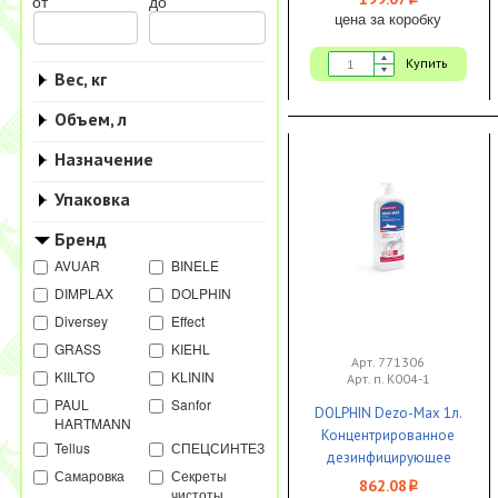
i
от
до
цена за коробку
Купить
Вес, кг
Объем, л
Назначение
Упаковка
Бренд
AVUAR
BINELE
DIMPLAX
DOLPHIN
Diversey
Effect
GRASS
KIEHL
Арт. 771306
KIILTO
KLININ
Арт. п. К004-1
PAUL
Sanfor
DOLPHIN Dezo-Max 1л.
HARTMANN
Концентрированное
Tellus
СПЕЦСИНТЕЗ
дезинфицирующее
Самаровка
Секреты
средство 1/12 ЧЗ
862.08
i
чистоты