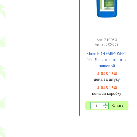
Арт. 740030
Арт. п. 205069
Klinin F-14 FARMOSEPT
10л Дезинфектор для
пищевой
промышленности 1/1
4 048.13
i
цена за штуку
4 048.13
i
цена за коробку
Купить