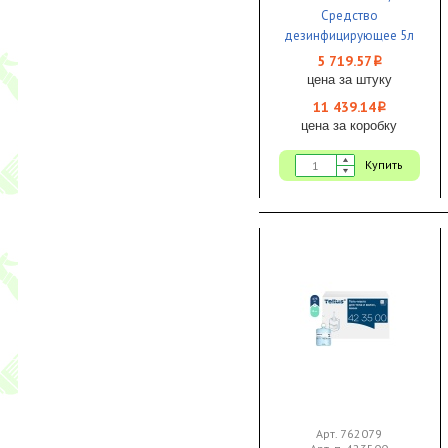
Средство
дезинфицирующее 5л
1/2 ЧЗ
5 719.57
i
цена за штуку
11 439.14
i
цена за коробку
Купить
Арт. 762079