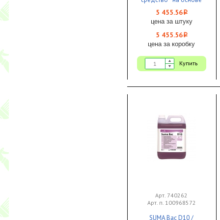
надуксусной кислоты
5 455.56
i
1/1 ЧЗ
цена за штуку
5 455.56
i
цена за коробку
Купить
Арт. 740262
Арт. п. 100968572
SUMA Bac D10 /