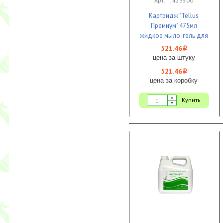
Арт. п. 423500
Картридж "Tellus
Премиум" 475мл
жидкое мыло-гель для
тела и волос SC2 1/8 ЧЗ
521.46
i
цена за штуку
521.46
i
цена за коробку
Купить