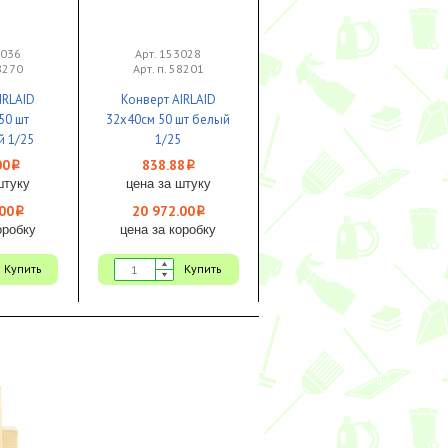
3036
Арт. 153028
58270
Арт. п. 58201
IRLAID
Конверт AIRLAID
50 шт
32x40см 50 шт белый
 1/25
1/25
00
838.88
i
i
штуку
цена за штуку
00
20 972.00
i
i
оробку
цена за коробку
Купить
Купить