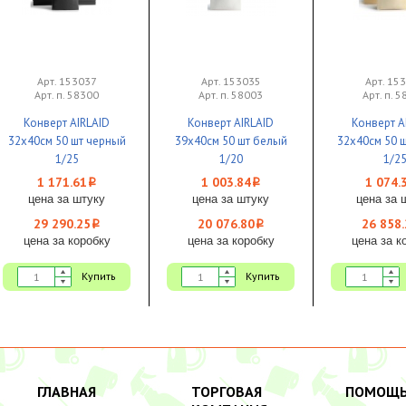
Арт. 153037
Арт. 153035
Арт. 15
Арт. п. 58300
Арт. п. 58003
Арт. п. 
Конверт AIRLAID
Конверт AIRLAID
Конверт A
32x40см 50 шт черный
39x40см 50 шт белый
32x40см 50 
1/25
1/20
1/2
1 171.61
1 003.84
1 074.
i
i
цена за штуку
цена за штуку
цена за 
29 290.25
20 076.80
26 858.
i
i
цена за коробку
цена за коробку
цена за к
Купить
Купить
ГЛАВНАЯ
ТОРГОВАЯ
ПОМОЩ