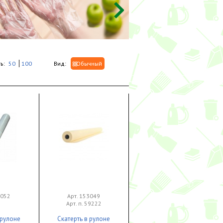
ь:
50
100
Вид:
Обычный
0052
Арт. 153049
Арт. п. 59222
 рулоне
Скатерть в рулоне