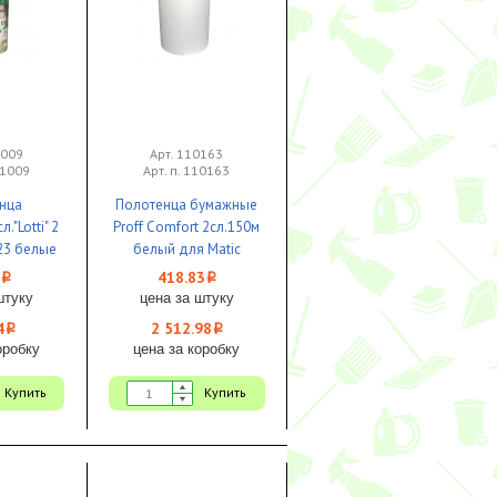
1009
Арт. 110163
11009
Арт. п. 110163
нца
Полотенца бумажные
"Lotti" 2
Proff Comfort 2сл.150м
х23 белые
белый для Matic
2
System 1/6
418.83
i
i
штуку
цена за штуку
4
2 512.98
i
i
оробку
цена за коробку
Купить
Купить