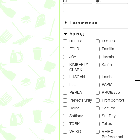
от
до
Назначение
Бренд
BELUX
FOCUS
FOLDI
Familia
JOY
Jasmin
KIMBERLY-
Katrin
CLARK
LUSCAN
Lambi
Lotti
PAPIA
PERLA
PROtissue
Perfect Purity
Proff Comfort
Reina
SoffiPro
Soffione
SunDay
TORK
Tellus
VEIRO
VEIRO
Professional