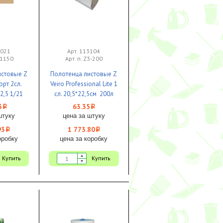
3021
Арт. 113104
71150
Арт. п. Z3-200
истовые Z
Полотенца листовые Z
рт 2сл.
Veiro Professional Lite 1
2,5 1/21
сл. 20,5*22,5см 200л
белые 1/28
3
63.35
i
i
штуку
цена за штуку
93
1 773.80
i
i
оробку
цена за коробку
Купить
Купить