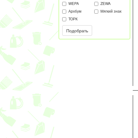
WEPA
ZEWA
Архбум
Мягкий знак
ТОРК
Подобрать