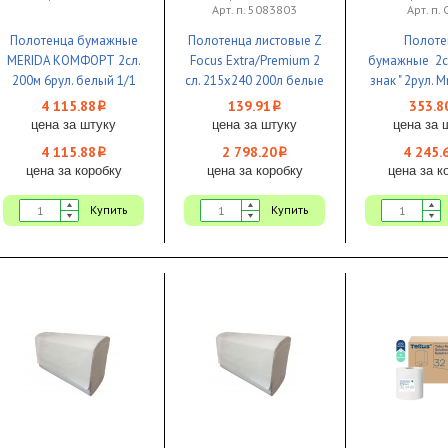
Арт. п. 5083803
Арт. п.
Полотенца бумажные
Полотенца листовые Z
Полоте
MERIDA КОМФОРТ 2сл.
Focus Extra/Premium 2
бумажные 2с
200м 6рул. белый 1/1
сл. 215х240 200л белые
знак " 2рул. Mr
1/20
белые 
4 115.88
139.91
353.8
i
i
цена за штуку
цена за штуку
цена за 
4 115.88
2 798.20
4 245.
i
i
цена за коробку
цена за коробку
цена за к
Купить
Купить