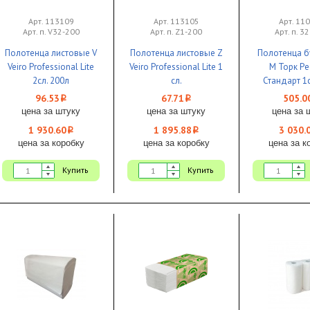
Арт. 113109
Арт. 113105
Арт. 11
Арт. п. V32-200
Арт. п. Z1-200
Арт. п. 3
Полотенца листовые V
Полотенца листовые Z
Полотенца 
Veiro Professional Lite
Veiro Professional Lite 1
M Торк Р
2сл. 200л
сл.
Стандарт 1с
белые 23*22см 1/20
20,5*22,5см 200л 1/28
771л. бел
96.53
67.71
505.0
i
i
целлюлоза
цена за штуку
цена за штуку
цена за 
1 930.60
1 895.88
3 030.
i
i
цена за коробку
цена за коробку
цена за к
Купить
Купить