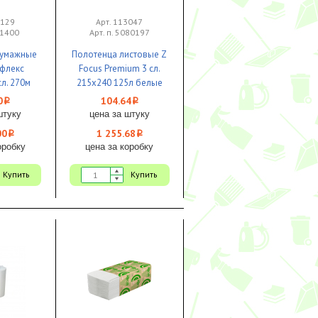
0129
Арт. 113047
21400
Арт. п. 5080197
бумажные
Полотенца листовые Z
ефлекс
Focus Premium 3 сл.
л. 270м
215х240 125л белые
ые 1/6
1/12
0
104.64
i
i
штуку
цена за штуку
00
1 255.68
i
i
оробку
цена за коробку
Купить
Купить