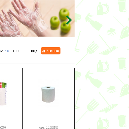
ь:
50
100
Вид:
Обычный
1039
Арт. 110030