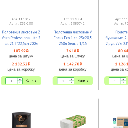
Арт. 113067
Арт. 113004
Арт. 11
Арт. п. Z32-200
Арт. п. 5083742
Арт. п. 
Полотенца листовые Z
Полотенца листовые V
Полоте
Veiro Professional Lite 2
Focus Eco 1 сл. 23х20,5
бумажные 2 с
сл. 21,3*22,5см 200л
250л белые 1/15
2 рул. 77л. 2
белые 1/21
целлюлоз
103.92
76.18
80.44
i
i
цена за штуку
цена за штуку
цена за 
2 182.32
1 142.70
1 126.
i
i
цена за коробку
цена за коробку
цена за к
Купить
Купить