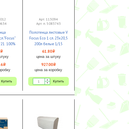
1012
Арт. 113094
70634
Арт. п. 5083743
нца
Полотенца листовые V
л."Focus"
Focus Eco 1 сл. 23х20,5
3*21 100%
200л белые 1/15
а 1/14
61.80
i
i
штуку
цена за штуку
16
927.00
i
i
оробку
цена за коробку
Купить
Купить