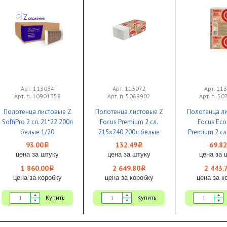
Арт. 113084
Арт. 113072
Арт. 11
Арт. п. 10901358
Арт. п. 5069902
Арт. п. 5
Полотенца листовые Z
Полотенца листовые Z
Полотенца л
SoffiPro 2 сл. 21*22 200л
Focus Premium 2 сл.
Focus Ec
белые 1/20
215х240 200л белые
Premium 2 сл
быстрорастворимые
100л белы
93.00
132.49
69.82
i
i
1/20
цена за штуку
цена за штуку
цена за 
1 860.00
2 649.80
2 443.
i
i
цена за коробку
цена за коробку
цена за к
Купить
Купить