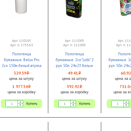
Арт. 110165
Арт. 111005
Арт. 11
Арт. п. 275563
Арт. п. 111005
Арт. п. 1
Полотенца
Полотенца
Полоте
бумажные Belux Pro
бумажные 2сл."Lotti" 2
бумажные 2сл.
2сл. 150м белый втулка
рул. 50л. 24х23 белые
рул. 50л. 24
38мм ширина 20.3см с
1/12
1/1
329.59
49.41
60.92
i
i
тиснением 1/6
цена за штуку
цена за штуку
цена за 
1 977.54
592.92
731.0
i
i
цена за коробку
цена за коробку
цена за к
Купить
Купить