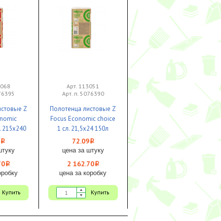
3068
Арт. 113051
076395
Арт. п. 5076390
истовые Z
Полотенца листовые Z
onomic
Focus Economic choice
. 215х240
1 сл. 21,5х24 150л
е 1/35
белые 1/30
72.09
i
i
штуку
цена за штуку
70
2 162.70
i
i
оробку
цена за коробку
Купить
Купить