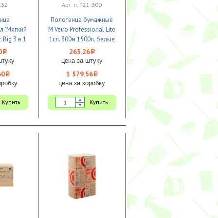
 С32
Арт. п. Р21-300
нца
Полотенца бумажные
л."Мягкий
M Veiro Professional Lite
. Big 3 в 1
1сл. 300м 1500л. белые
1/12
ЦВ 1/6
0
263.26
i
i
штуку
цена за штуку
60
1 579.56
i
i
оробку
цена за коробку
Купить
Купить