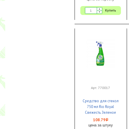
Купить
Арт. 770017
Средство для стекол
750 мл Rio Royal
Свежесть Зеленое
яблоко 1/12
108.79
i
цена за штуку