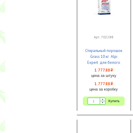
Арт. 702288
Стиральный порошок
Grass 10 кг Alpi
Expert для белого
белья NEW 1/1 ЧЗ
1 777.88
i
цена за штуку
1 777.88
i
цена за коробку
Купить