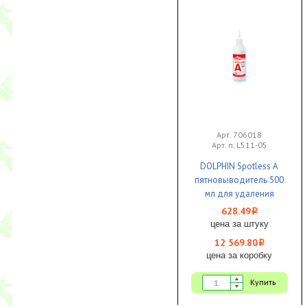
Арт. 706018
Арт. п. L511-05
DOLPHIN Spotless A
пятновыводитель 500
мл для удаления
следов ржавчины,
628.49
i
кофе, чая и тп 1/18 ЧЗ
цена за штуку
12 569.80
i
цена за коробку
Купить