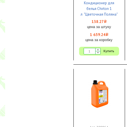
Кондиционер для
белья Chirton 1
л "Цветочная Поляна"
1/12
138.27
i
цена за штуку
1 659.24
i
цена за коробку
Купить