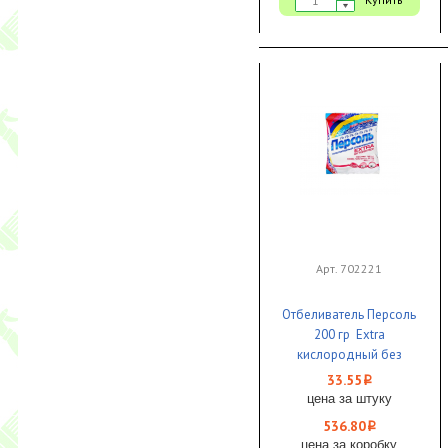
Арт. 702221
Отбеливатель Персоль
200 гр Extra
кислородный без
хлора 1/16
33.55
i
цена за штуку
536.80
i
цена за коробку