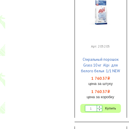
Арт. 205205
Стиральный порошок
Grass 10 кг Alpi для
белого белья 1/1 NEW
1 760.37
i
цена за штуку
1 760.37
i
цена за коробку
Купить