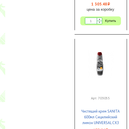
1 305.48
i
цена за коробку
Купить
Арт. 703055
Чистящий крем SANITA
600мл Сицилийский
лимон UNIVERSAL СХЗ
1/12 ЧЗ