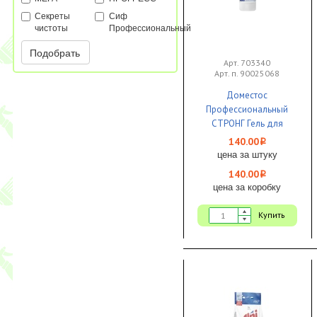
Секреты
Сиф
чистоты
Профессиональный
Подобрать
Арт. 703340
Арт. п. 90025068
Доместос
Профессиональный
СТРОНГ Гель для
сантехники
140.00
i
концентрированный
цена за штуку
750 мл 1/12 ЧЗ
140.00
i
цена за коробку
Купить