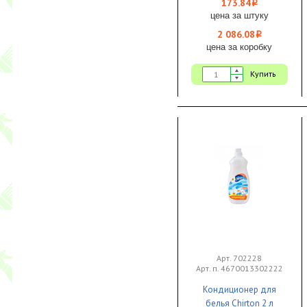
173.84
i
цена за штуку
2 086.08
i
цена за коробку
Купить
Арт. 702228
Арт. п. 4670013302222
Кондиционер для
белья Chirton 2 л