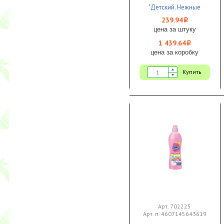
"Детский. Нежные
прикосновения" 1/6
239.94
i
цена за штуку
1 439.64
i
цена за коробку
Купить
Арт. 702225
Арт. п. 4607145643619