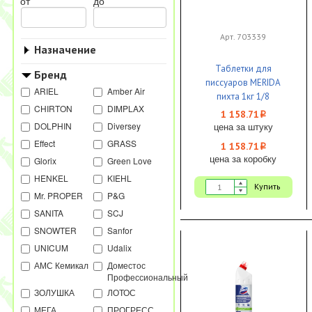
от
до
Арт. 703339
Назначение
Таблетки для
Бренд
писсуаров MERIDA
ARIEL
Amber Air
пихта 1кг 1/8
CHIRTON
DIMPLAX
1 158.71
i
DOLPHIN
Diversey
цена за штуку
Effect
GRASS
1 158.71
i
цена за коробку
Glorix
Green Love
HENKEL
KIEHL
Купить
Mr. PROPER
P&G
SANITA
SCJ
SNOWTER
Sanfor
UNICUM
Udalix
АМС Кемикал
Доместос
Профессиональный
ЗОЛУШКА
ЛОТОС
МЕГА
ПРОГРЕСС