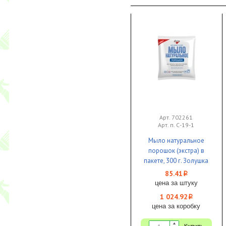
Арт. 702261
Арт. п. С-19-1
Мыло натуральное
порошок (экстра) в
пакете, 300 г. Золушка
1/12
85.41
i
цена за штуку
1 024.92
i
цена за коробку
Купить